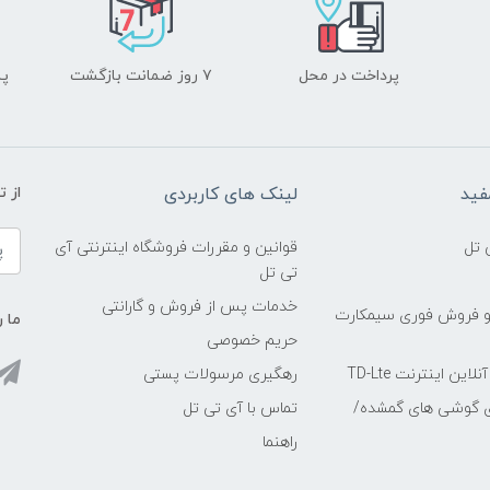
پرداخت در محل
۷ روز ضمانت بازگشت
پشت
فید
لینک های کاربردی
از 
 تل
قوانین و مقررات فروشگاه اینترنتی آی
تی تل
خدمات پس از فروش و گارانتی
و فروش فوری سیمکارت
ما ر
حریم خصوصی
ین اینترنت TD-Lte
رهگیری مرسولات پستی
ی گوشی های گمشده/
تماس با آی تی تل
راهنما