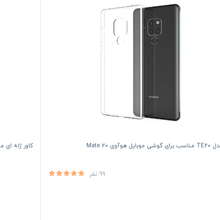
وبایل هوآوی Mate 20
کاور ژله ای من
99 نفر