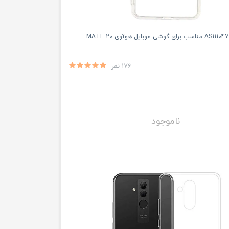
176 نفر
ناموجود