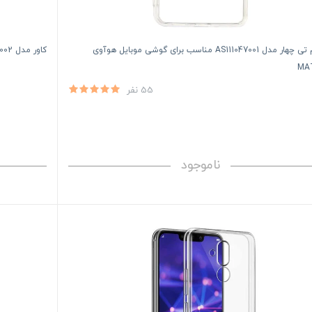
کاور ام تی چهار مدل AS111047001 مناسب برای گوشی موبایل هوآوی
کاور مدل AS111047002 مناسب برای گوشی موبایل هوآوی MATE 20
MA
55 نفر
ناموجود