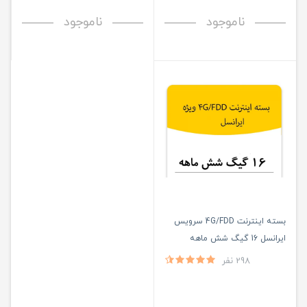
ناموجود
ناموجود
بسته اینترنت 4G/FDD سرویس
ایرانسل 16 گیگ شش ماهه
298 نفر