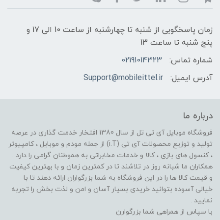
زمان پاسخگویی از شنبه تا چهارشنبه از ساعت 10 الی 17 و
پنج شنبه تا ساعت 13
شماره تماس:
02191014323
آدرس ایمیل:
Support@mobileittel.ir
درباره ما
فروشگاه موبایل آی تی تل از سال 1380 افتخار خدمت گذاری در عرصه
تولید و توزیع محصولات آی تی (i.T) از جمله مودم و موبایل ، کامپیوتر
، کنسول های بازی ، کالا و خدمات مخابراتی به هموطنان گرامی را دارد .
همکاران ما شبانه روز در تلاشند تا در کمترین زمان و با بهترین کیفیت
و قیمت کالا ها را در این فروشگاه به شما بزرگواران ارائه دهند تا با
خیالی آسوده بتوانید خریدی بسیار آسان و امن و لذت بخش را تجربه
نمایید .
با سپاس از همراهی شما بزرگوارن