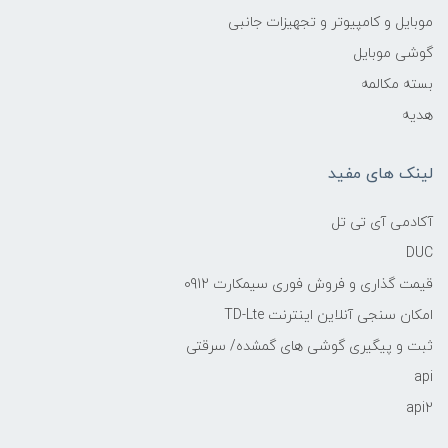
موبایل و کامپیوتر و تجهیزات جانبی
گوشی موبایل
بسته مکالمه
هدیه
لینک های مفید
آکادمی آی تی تل
DUC
قیمت گذاری و فروش فوری سیمکارت 0912
امکان سنجی آنلاین اینترنت TD-Lte
ثبت و پیگیری گوشی های گمشده/ سرقتی
api
api2