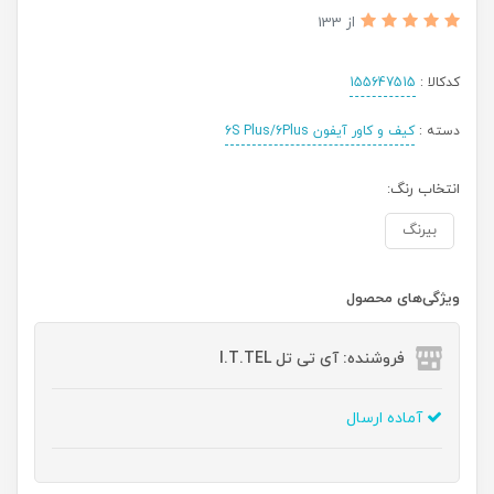
از 133
کدکالا :
155647515
دسته :
کیف و کاور آیفون 6S Plus/6Plus
انتخاب رنگ:
بیرنگ
ویژگی‌های محصول
فروشنده: آی تی تل I.T.TEL
آماده ارسال