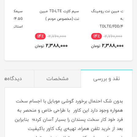
ینگ
سیم کارت TD-LTE مبین
سیمکارت ایرانسل FDD/5G
سیم
نت (مخصوص مودم )
/4.5G با همراه آی پی
استاتیک یکساله و بسته
اینترنت 1000 گیگ یکساله
آی پی
19٪
26,400,000
14٪
2,760,000
1
(مخصوص مودم )
21,400,000
2,388,000
مان
تومان
تومان
نقد و بررسی
مشخصات
دیدگاه‌ها
بدون شک احتمال برخورد گوشی موبایل با اجسام سخت
همواره وجود دارد این کاور با طراحی خاص و منحصر به
فرد خود کار سخت پسندان را بسیار آسان کرده؛ بنابراین
بعد از خرید تلفن همراه، تهیه‌ی یک کاور با‌کیفیت