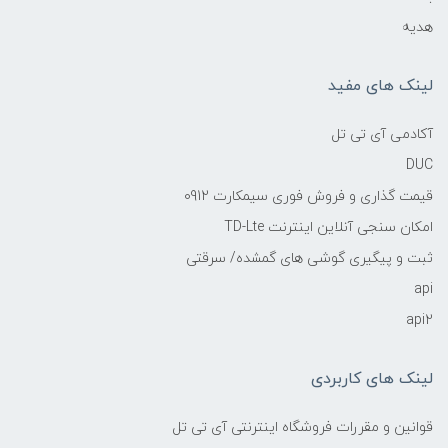
هدیه
لینک های مفید
آکادمی آی تی تل
DUC
قیمت گذاری و فروش فوری سیمکارت 0912
امکان سنجی آنلاین اینترنت TD-Lte
ثبت و پیگیری گوشی های گمشده/ سرقتی
api
api2
لینک های کاربردی
قوانین و مقررات فروشگاه اینترنتی آی تی تل