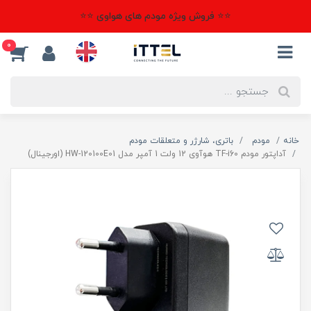
⭐⭐ فروش ویژه مودم های هواوی ⭐⭐
0
خانه
مودم
باتری، شارژر و متعلقات مودم
آداپتور مودم TF-i60 هوآوی 12 ولت 1 آمپر مدل HW-120100E01 (اورجینال)