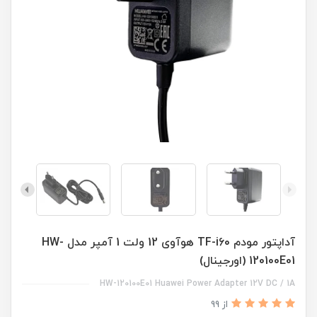
آداپتور مودم TF-i60 هوآوی 12 ولت 1 آمپر مدل HW-
120100E01 (اورجینال)
HW-120100E01 Huawei Power Adapter 12V DC / 1A
از 99