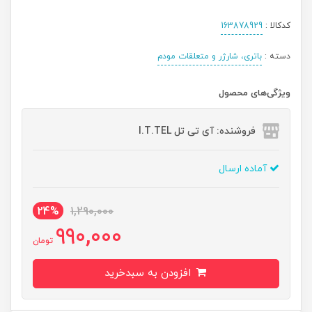
کدکالا :
163878929
دسته :
باتری، شارژر و متعلقات مودم
ویژگی‌های محصول
فروشنده: آی تی تل I.T.TEL
آماده ارسال
24%
1,290,000
990,000
تومان
افزودن به سبدخرید