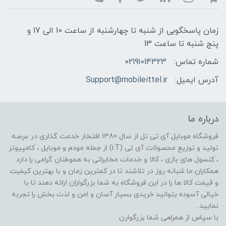
زمان پاسخگویی از شنبه تا چهارشنبه از ساعت 10 الی 17 و
پنج شنبه تا ساعت 13
شماره تماس:
02191014323
آدرس ایمیل:
Support@mobileittel.ir
درباره ما
فروشگاه موبایل آی تی تل از سال 1380 افتخار خدمت گذاری در عرصه
تولید و توزیع محصولات آی تی (i.T) از جمله مودم و موبایل ، کامپیوتر
، کنسول های بازی ، کالا و خدمات مخابراتی به هموطنان گرامی را دارد .
همکاران ما شبانه روز در تلاشند تا در کمترین زمان و با بهترین کیفیت
و قیمت کالا ها را در این فروشگاه به شما بزرگواران ارائه دهند تا با
خیالی آسوده بتوانید خریدی بسیار آسان و امن و لذت بخش را تجربه
نمایید .
با سپاس از همراهی شما بزرگوارن