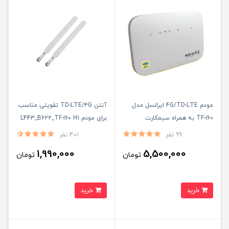
مودم 4G/TD-LTE ایرانسل مدل
آنتن TD-LTE/۴G تقویتی مناسب
TF-i60 به همراه سیمکارت
برای مودم L443_B622_TF-i60 H1
4G/LTE دائمی طلایی و 20 گیگ
_U.TEL _B311 _ B612 _i40.B1بسته
99 نفر
401 نفر
اینترنت
دو عددی
1,990,000
5,500,000
تومان
تومان
خرید
خرید