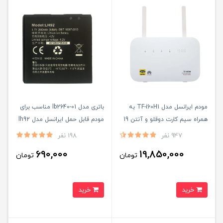
مودم ایرانسل مدل TF-i60H1 به
باتری مدل lb2640-01 مناسب برای
همراه سیم کارت دوقلو و آنتن 19
مودم قابل حمل ایرانسل مدل lh92
دسی بل
947 نفر
198 نفر
690,000
19,850,000
تومان
تومان
خرید
خرید