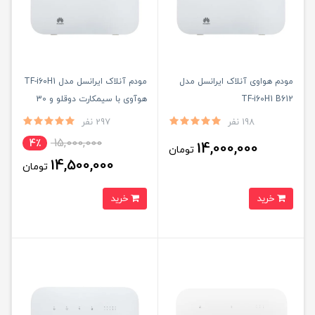
مودم هواوی آنلاک ایرانسل مدل
مودم آنلاک ایرانسل مدل TF-i60H1
TF-i60H1 B612
هوآوی با سیمکارت دوقلو و 30
گیگ اینترنت یک ماهه
198 نفر
297 نفر
15,000,000
4٪
14,000,000
تومان
14,500,000
تومان
خرید
خرید