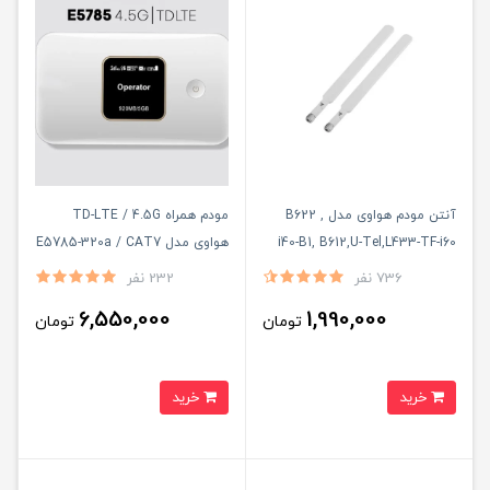
آنتن مودم هواوی مدل B622 ,
مودم همراه TD-LTE / 4.5G
i40-B1, B612,U-Tel,L433-TF-i60
هواوی مدل E5785-320a / CAT7
بسته دو عددی 19 دسی بل
با سیم کارت TD-LTE و 300 گیگ
736 نفر
232 نفر
اینترنت یکساله
6,550,000
1,990,000
تومان
تومان
خرید
خرید