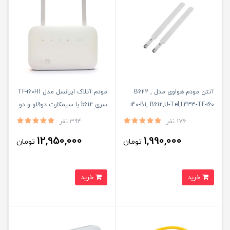
آنتن مودم هواوی مدل B622 ,
مودم آنلاک ایرانسل مدل TF-i60H1
i40-B1, B612,U-Tel,L433-TF-i60
سری b612 با سیمکارت دوقلو و دو
بسته دو عددی 19 دسی‌بل
عدد آنتن اکسترنال 19 دسی بل و
176 نفر
394 نفر
50 گیگ اینترنت یک ماهه
12,950,000
1,990,000
تومان
تومان
خرید
خرید