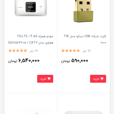
کارت شبکه USB تسکو مدل TW
مودم همراه TD-LTE / 4.5G
1000
هواوی مدل E5785-320a / CAT7
با سیم کارت TD-LTE و اینترنت
99 نفر
99 نفر
300 گیگ یکساله
6,540,000
590,000
تومان
تومان
خرید
خرید