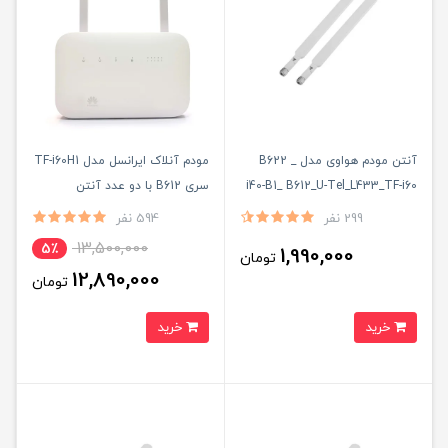
آنتن مودم هواوی مدل B622 _
مودم آنلاک ایرانسل مدل TF-i60H1
i40-B1_ B612_U-Tel_L433_TF-i60
سری B612 با دو عدد آنتن
H1بسته دو عددی 19 دسی بل
اکسترنال 19 دسی بل
299 نفر
594 نفر
13,500,000
5٪
1,990,000
تومان
12,890,000
تومان
خرید
خرید