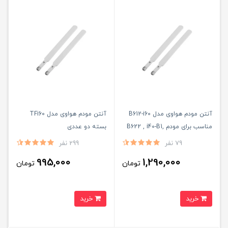
آنتن مودم هواوی مدل B612-i60
آنتن مودم هواوی مدل TFi60
مناسب برای مودم B622 , i40-B1,
بسته دو عددی
B612,U-Tel,L433,TF-i60
79 نفر
299 نفر
995,000
1,290,000
تومان
تومان
خرید
خرید