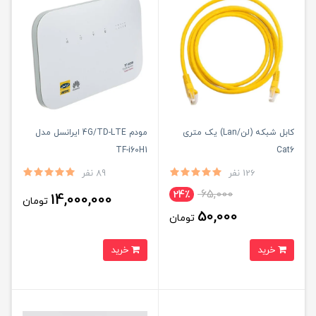
کابل شبکه (لن/Lan) یک متری
مودم 4G/TD-LTE ایرانسل مدل
TF-i60H1
Cat6
126 نفر
89 نفر
65,000
24٪
14,000,000
تومان
50,000
تومان
خرید
خرید