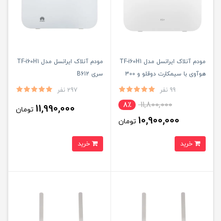
مودم آنلاک ایرانسل مدل TF-i60H1
مودم آنلاک ایرانسل مدل TF-i60H1
هوآوی با سیمکارت دوقلو و 300
سری B612
گیگ اینترنت یکساله
99 نفر
297 نفر
11,800,000
8٪
11,990,000
تومان
10,900,000
تومان
خرید
خرید