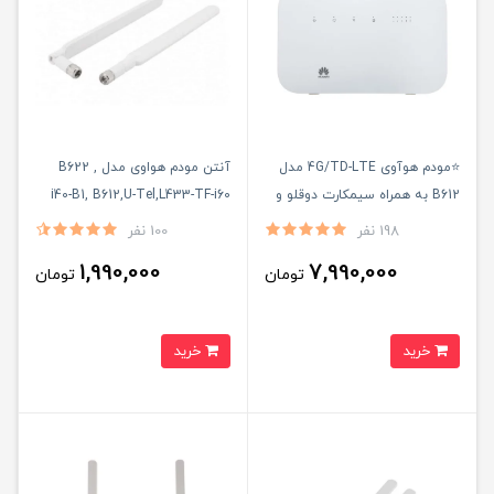
⭐مودم هوآوی 4G/TD-LTE مدل
آنتن مودم هواوی مدل B622 ,
B612 به همراه سیمکارت دوقلو و
i40-B1, B612,U-Tel,L433-TF-i60
دو عدد آنتن اکسترنال 14 دسی بل
بسته دو عددی 19 سی بل
198 نفر
100 نفر
( آنلاک)
1,990,000
7,990,000
تومان
تومان
خرید
خرید