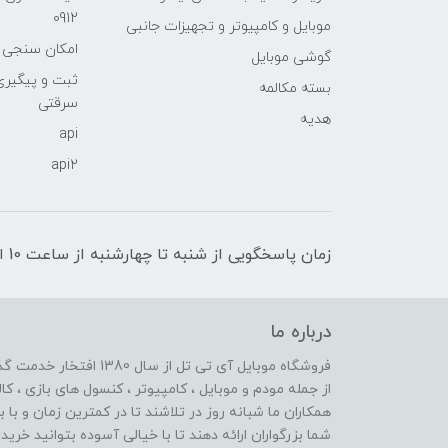
0912
موبایل و کامپیوتر و تجهیزات جانبی
امکان سنجی آنلا
گوشی موبایل
ثبت و پیگیر
بسته مکالمه
سرقتی
هدیه
api
api2
زمان پاسخگویی از شنبه تا چهارشنبه از ساعت 10 الی 17 و پنج شنبه تا ساعت 13
درباره ما
از جمله مودم و موبایل ، کامپیوتر ، کنسول های بازی ، کال
همکاران ما شبانه روز در تلاشند تا در کمترین زمان و با 
شما بزرگواران ارائه دهند تا با خیالی آسوده بتوانید خر