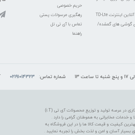
حریم خصوصی
ین اینترنت TD-Lte
رهگیری مرسولات پستی
ی گوشی های گمشده/
تماس با آی تی تل
راهنما
شماره تماس:
02191014323
آ
فروشگاه موبایل آی تی تل از سال 1380 افتخار خدمت گذاری در عرصه تولید و توزیع محصولات آی تی (i.T)
ا و خدمات مخابراتی به هموطنان گرامی را دارد .
بهترین کیفیت و قیمت کالا ها را در این فروشگاه به
یدی بسیار آسان و امن و لذت بخش را تجربه نمایید .