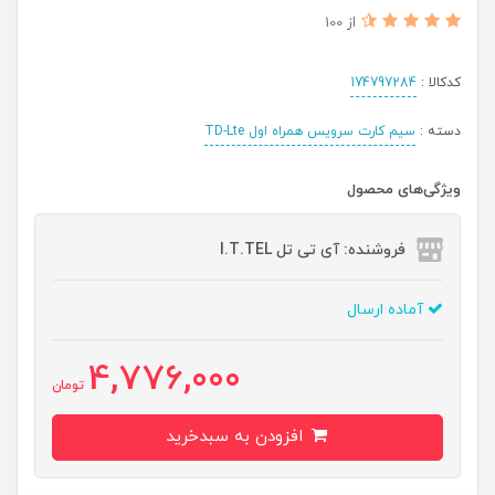
از 100
کدکالا :
174797284
دسته :
سیم کارت سرویس همراه اول TD-Lte
ویژگی‌های محصول
فروشنده: آی تی تل I.T.TEL
آماده ارسال
4,776,000
تومان
افزودن به سبدخرید