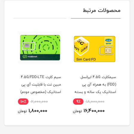
محصولات مرتبط
TD-LT
سیمکارت 4.5G ایرانسل
سیم کارت 4.5G/FDD-LTE
مودم
 /
(FDD) به همراه آی پی
مبین نت با قابلیت آی پی
استاتیک یک ساله و بسته
استاتیک (مخصوص مودم)
50 گیگ یک
اینترنت 500 گیگ یک ساله
اینت
10٪
2,000,000
9٪
18,000,000
3
(مخصوص مودم )
1,800,000
16,400,000
مان
تومان
تومان