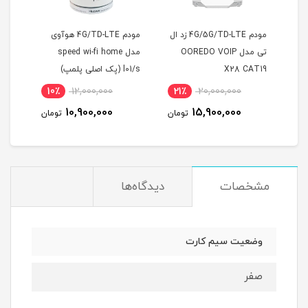
4 همراه
مودم 4G/5G/TD-LTE زد ال
مودم 4G/TD-LTE هوآوی
مودم
تی مدل OOREDO VOIP
مدل speed wi-fi home
X28 CAT19
l01/s (پک اصلی پلمپ)
اینت
10٪
12,000,000
21٪
20,000,000
1
10,900,000
15,900,000
مان
تومان
تومان
مشخصات
دیدگاه‌ها
وضعیت سیم کارت
صفر