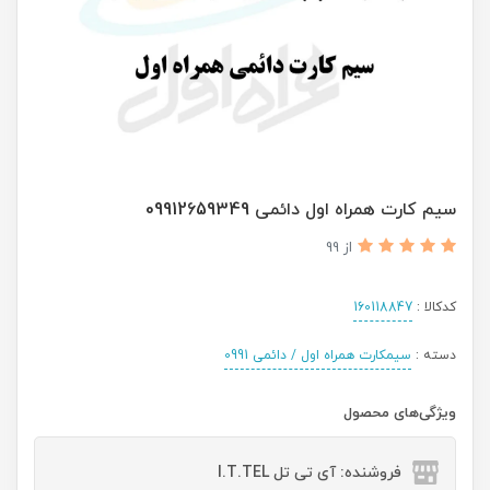
سیم کارت همراه اول دائمی 09912659349
از 99
کدکالا :
160118847
دسته :
سیمکارت همراه اول / دائمی 0991
ویژگی‌های محصول
فروشنده: آی تی تل I.T.TEL