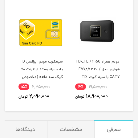
مودم همراه TD-LTE / 4.5G
سیمکارت مودم ایرانسل FD
هواوی مدل E5785-320 /
به همراه بسته اینترنت 60
CAT7 با سیم کارت TD-
گیگ سه ماهه (مخصوص
دوقل
LTE و اینترنت 100 گیگ
مودم )
اکسترنال
15٪
2,450,000
4٪
19,500,000
7
سه ماه
2,090,000
18,900,000
مان
تومان
تومان
معرفی
مشخصات
دیدگاه‌ها