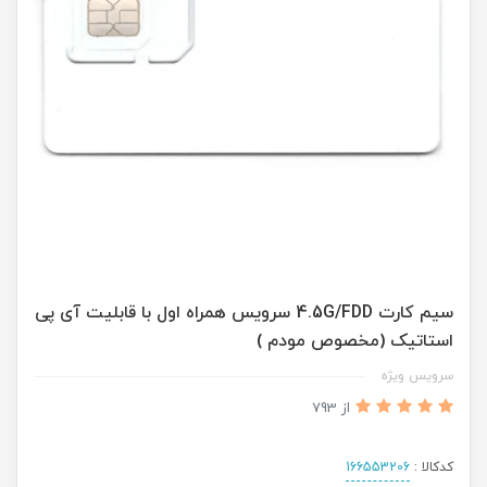
سیم کارت 4.5G/FDD سرویس همراه اول با قابلیت آی پی
استاتیک (مخصوص مودم )
سرویس ویژه
از 793
کدکالا :
166553206