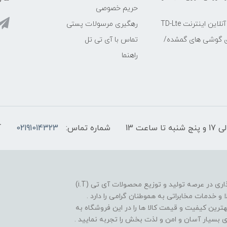
حریم خصوصی
ین اینترنت TD-Lte
رهگیری مرسولات پستی
ی گوشی های گمشده/
تماس با آی تی تل
راهنما
شماره تماس:
02191014323
آ
فروشگاه موبایل آی تی تل از سال 1380 افتخار خدمت گذاری در عرصه تولید و توزیع محصولات آی تی (i.T)
ا و خدمات مخابراتی به هموطنان گرامی را دارد .
بهترین کیفیت و قیمت کالا ها را در این فروشگاه به
یدی بسیار آسان و امن و لذت بخش را تجربه نمایید .