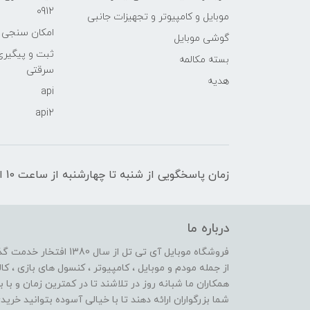
0912
موبایل و کامپیوتر و تجهیزات جانبی
امکان سنجی آنلا
گوشی موبایل
ثبت و پیگیر
بسته مکالمه
سرقتی
هدیه
api
api2
زمان پاسخگویی از شنبه تا چهارشنبه از ساعت 10 الی 17 و پنج شنبه تا ساعت 13
درباره ما
از جمله مودم و موبایل ، کامپیوتر ، کنسول های بازی ، کال
همکاران ما شبانه روز در تلاشند تا در کمترین زمان و با 
شما بزرگواران ارائه دهند تا با خیالی آسوده بتوانید خر