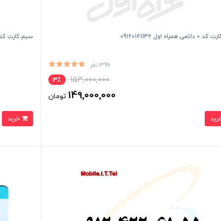
می همراه اول 09120121132
سیم کارت کد 8 دائمی همراه اول 28442006
396 نفر
153,000,000
3٪
149,000,000
تومان
خرید