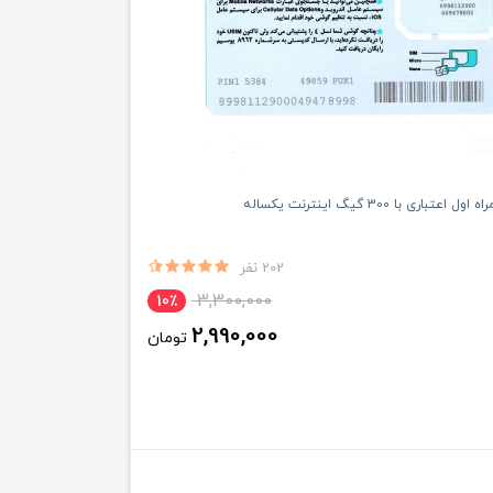
باری با 300 گیگ اینترنت یکساله
202 نفر
3,300,000
10٪
2,990,000
تومان