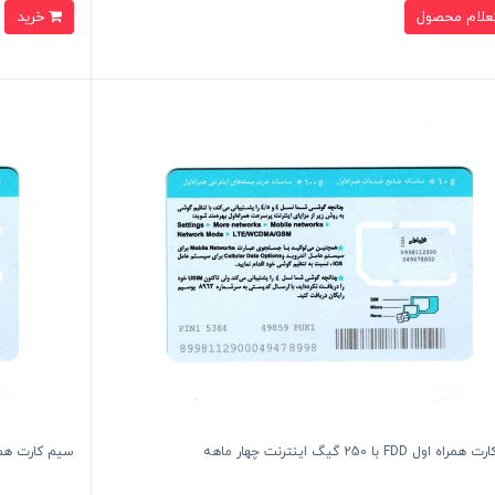
علام محصول
خرید
اول FDD با 250 گیگ اینترنت چهار ماهه
سیم کارت همراه اول FDD با 90 گ