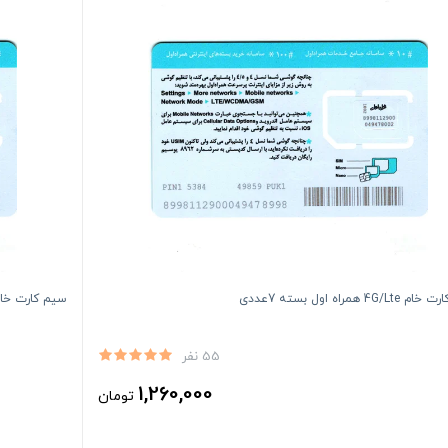
4G/ همراه اول بسته 7عددی
سیم کارت خام 4G/Lte همراه اول بسته 
55 نفر
1,260,000
تومان