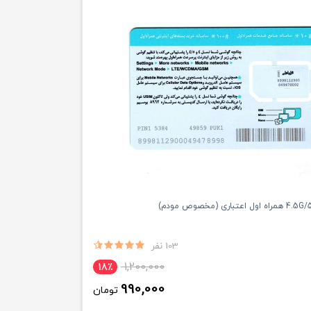
103 نفر
1,200,000
18٪
990,000
تومان