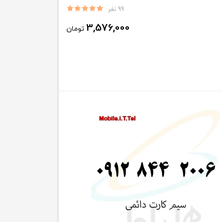
99 نفر
3,576,000
تومان