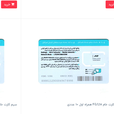
خرید
4G/L همراه اول 10 عددی
سیم کارت خام 4G/Lte همراه