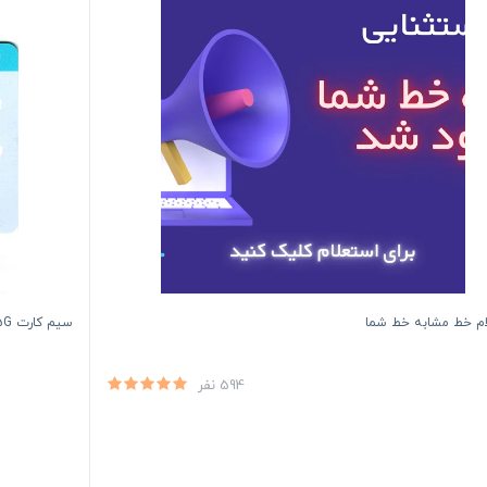
ام خط مشابه خط شما
سیم کارت 4.5G/5G همراه اول اعتباری (مخصوص مودم)
594 نفر