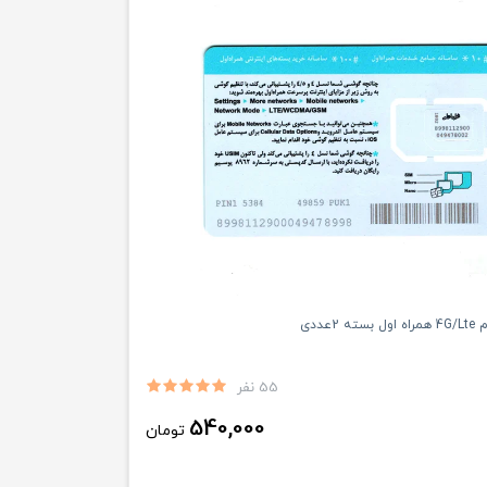
2عددی
55 نفر
540,000
تومان