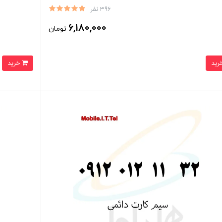
396 نفر
6,180,000
تومان
خرید