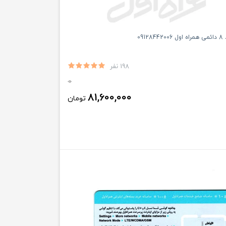
091
198 نفر
0
81,600,000
تومان