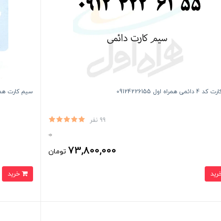
می همراه اول 09124226155
سیم کارت همراه اول اعت
99 نفر
0
73,800,000
تومان
خرید