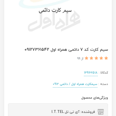
سیم کارت کد 7 دائمی همراه اول 09127361542
از 99
کدکالا :
169162518
دسته :
سیمکارت همراه اول / دائمی 0912
ویژگی‌های محصول
فروشنده: آی تی تل I.T.TEL