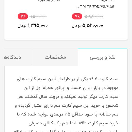
TDLTE/FDD/4G/4.5G با
اینت
50 گیگ یک
آی پی استاتیک 6 ماهه
7٪
1,500,000
7٪
5,880,000
3
1,395,000
5,520,000
مان
تومان
تومان
نقد و بررسی
مشخصات
دیدگاه‌ها
سیم کارت 0912 یکی از پر طرفدار ترین سیم کارت های
موجود در بازار ایران هست و اپراتور همراه اول از این
سیم کارت دیگر تولید نمیکند و درچند سال گذشته هر
شخص با خرید این سیم کارت هم دارای اعتبار گردیده و
هم سالانه با سود حداقل 35 درصدی مواجه شده که با
خرید سیم کارت 0912 شما هم یک کالای مصرفی