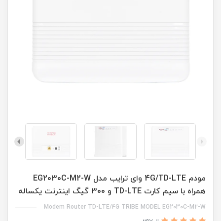
مودم 4G/TD-LTE وای ترایب مدل EG2030C-M2-W
همراه با سیم کارت TD-LTE و 300 گیگ اینترنت یکساله
Modem Router TD-LTE/4G TRIBE MODEL EG2030C-M2-W