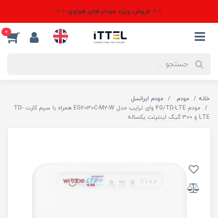
⭐⭐ فروش ویژه مودم های هواوی ⭐⭐
0
خانه
مودم
مودم ایرانسل
مودم 4G/TD-LTE وای ترایب مدل EG2030C-M2-W همراه با سیم کارت TD-
LTE و 300 گیگ اینترنت یکساله