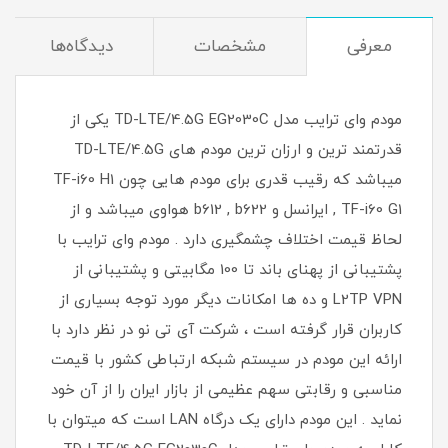
معرفی
مشخصات
دیدگاه‌ها
مودم وای ترایب مدل TD-LTE/4.5G EG2030C یکی از
قدرتمند ترین و ارزان ترین مودم های TD-LTE/4.5G
میباشد که رقیب قدری برای مودم هایی چون TF-i60 H1
, TF-i60 G1 ایرانسل و b612 , b622 هواوی میباشد و از
لحاظ قیمت اختلاف چشمگیری دارد . مودم وای ترایب با
پشتیبانی از پهنای باند تا 100 مگابیتی و پشتیبانی از
L2TP VPN و ده ها امکانات دیگر مورد توجه بسیاری از
کاربران قرار گرفته است ، شرکت آی تی نو در نظر دارد با
ارائه این مودم در سیستم شبکه ارتباطی کشور با قیمت
مناسبی و رقابتی سهم عظیمی از بازار ایران را از آن خود
نماید . این مودم دارای یک درگاه LAN است که میتوان با