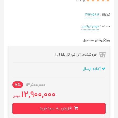
از 297
کدکالا :
171405816
دسته :
مودم ایرانسل
ویژگی‌های محصول
فروشنده: آی تی تل I.T.TEL
آماده ارسال
5%
13,500,000
12,900,000
تومان
افزودن به سبدخرید