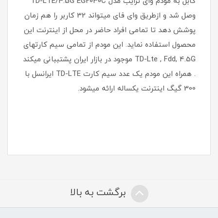
کابل به مودم وای ترایب مدل TD-LTE/4.5G EG2030C
وصل شد و ازطریق وای فای میتواند 32 کاربر را هم زمان
پوشش دهد تا تمامی افراد حاضر در محل از اینترنت این
محصول استفاده نماید. این مودم از تمامی سیم کارتهای
TD-Lte , Fdd, 4.5G موجود در بازار ایران پشتببانی میکند
. همراه این مودم یک عدد سیم کارت TD-LTE ایرانسل با
300 گیگ اینترنت یکساله ارائه میشود.
برگشت به بالا