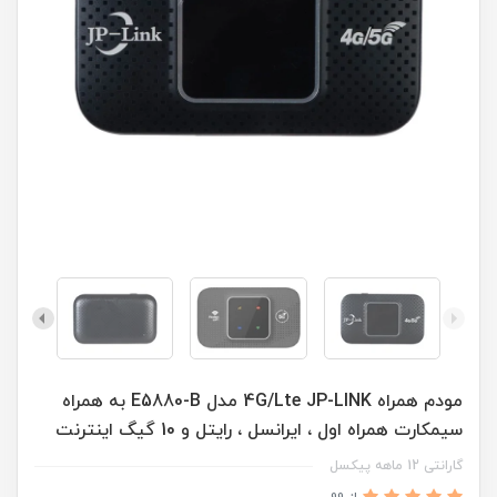
مودم همراه 4G/Lte JP-LINK مدل E5880-B به همراه
سیمکارت همراه اول ، ایرانسل ، رایتل و 10 گیگ اینترنت
گارانتی 12 ماهه پیکسل