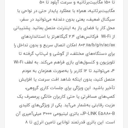
تا 150 مگابیت‌برثانیه و سرعت آپلود تا 50
مگابیت‌برثانیه، همراه با عملکرد پایدار حتی در نواحی با
سیگنال ضعیف، یعنی بدون دغدغه می‌توانید در سفر،
محل کار یا فضای باز به اینترنت متصل بمانید. پشتیبانی
از Wi-Fi فرکانس‌های ۲.۴ گیگاهرتز با استانداردهای
802.11a/b/g/n/ac/ax امکان اتصال سریع و بدون تداخل را
برای دستگاه‌های مختلف، از گوشی و لپ‌تاپ گرفته تا
تلویزیون و کنسول‌های بازی فراهم می‌کند. به لطف Wi-Fi
4، می‌توانید تا 1۲ کاربر را به‌صورت همزمان به مودم
متصل کنید، بدون اینکه شاهد افت سرعت یا افزایش
تأخیر باشید. این ویژگی برای جلسات کاری گروهی،
کمپ‌های مسافرتی یا حتی کاربران خانگی پرمصرف یک
مزیت رقابتی به‌شمار می‌آید. یکی از ویژگی‌های کلیدی
JP-LINK E5880-B، باتری لیتیومی ۳۰۰۰ میلی‌آمپری آن
است. این باتری قدرتمند توانایی تامین انرژی تا ۸