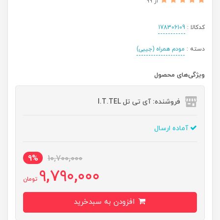
از 99
کدکالا :
178306109
دسته :
مودم همراه (جیبی)
ویژگی‌های محصول
فروشنده: آی تی تل I.T.TEL
آماده ارسال
9%
10,700,000
9,790,000
تومان
افزودن به سبدخرید