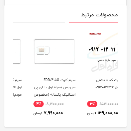
محصولات مرتبط
سیم کارت FDD/4.5G
سیم کارت سرویس همراه
سیم 
سرویس همراه اول با آی پی
اول TD-Lte (مخصوص
9349
استاتیک یکساله (مخصوص
مودم)
مودم )
10٪
4,400,000
4٪
8,300,000
3
3,980,000
7,990,000
مان
تومان
تومان