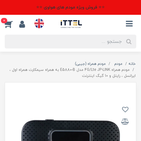
⭐⭐ فروش ویژه مودم های هواوی ⭐⭐
0
خانه
مودم
مودم همراه (جیبی)
مودم همراه 4G/Lte JP-LINK مدل E5880-B به همراه سیمکارت همراه اول ،
ایرانسل ، رایتل و 10 گیگ اینترنت