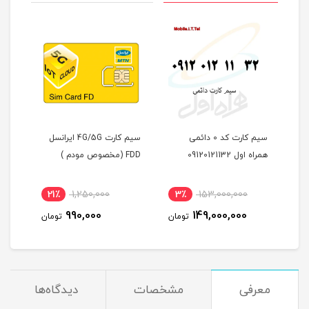
سیم کارت کد 0 دائمی
سیم کارت 4G/5G ایرانسل
همراه اول 09120121132
FDD (مخصوص مودم )
همراه او
Static آی 
یک
60,000
21٪
1,250,000
3٪
153,000,000
شش ماهه (م
6,000
990,000
149,000,000
تومان
تومان
)
معرفی
مشخصات
دیدگاه‌ها