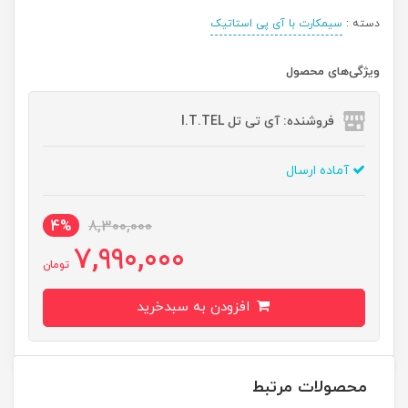
دسته :
سیمکارت با آی پی استاتیک
ویژگی‌های محصول
فروشنده: آی تی تل I.T.TEL
آماده ارسال
4%
8,300,000
7,990,000
تومان
افزودن به سبدخرید
محصولات مرتبط