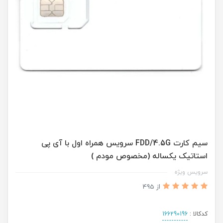
سیم کارت FDD/4.5G سرویس همراه اول با آی پی
استاتیک یکساله (مخصوص مودم )
سرویس ویژه
از 495
کدکالا :
166290196