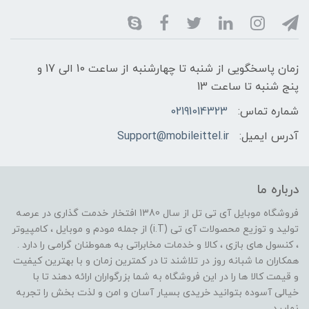
زمان پاسخگویی از شنبه تا چهارشنبه از ساعت 10 الی 17 و
پنج شنبه تا ساعت 13
شماره تماس:
02191014323
آدرس ایمیل:
Support@mobileittel.ir
درباره ما
فروشگاه موبایل آی تی تل از سال 1380 افتخار خدمت گذاری در عرصه
تولید و توزیع محصولات آی تی (i.T) از جمله مودم و موبایل ، کامپیوتر
، کنسول های بازی ، کالا و خدمات مخابراتی به هموطنان گرامی را دارد .
همکاران ما شبانه روز در تلاشند تا در کمترین زمان و با بهترین کیفیت
و قیمت کالا ها را در این فروشگاه به شما بزرگواران ارائه دهند تا با
خیالی آسوده بتوانید خریدی بسیار آسان و امن و لذت بخش را تجربه
نمایید .