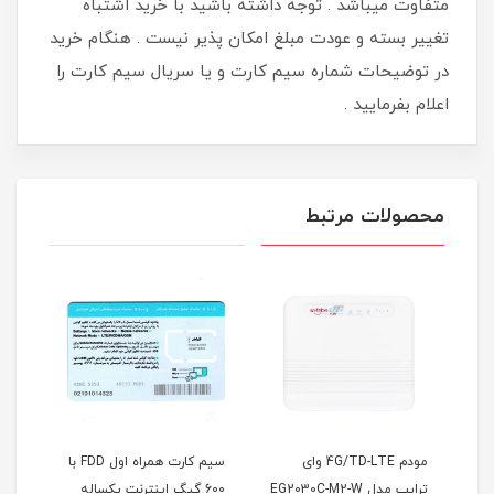
متفاوت میباشد . توجه داشته باشید با خرید اشتباه
تغییر بسته و عودت مبلغ امکان پذیر نیست . هنگام خرید
در توضیحات شماره سیم کارت و یا سریال سیم کارت را
اعلام بفرمایید .
محصولات مرتبط
دم 4G/TD-LTE وای
سیم کارت همراه اول FDD با
سیم کارت 4G/5G ایرانسل
600 گیگ اینترنت یکساله
FDD (مخصوص مودم )