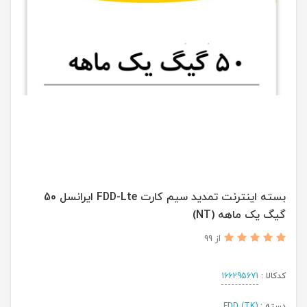
بسته اینترنت تمدید سیم کارت FDD-Lte ایرانسل 50
گیگ یک ماهه (NT)
از 99
کدکالا :
166295671
دسته :
(TK) FDD