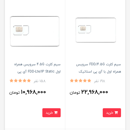
سیم کارت FDD/4.5G سرویس
سیم کارت 4.5G سرویس همراه
همراه اول با آی پی استاتیک
اول FDD-Lte/IP Static آی پی
یکساله و 600 گیگ اینترنت شش
استاتیک یکساله همراه با100 گیگ
198 نفر
158 نفر
ماهه (مخصوص مودم )
اینترنت یک ماهه (مخصوص مودم
10,968,000
22,968,000
تومان
تومان
)
خرید
خرید