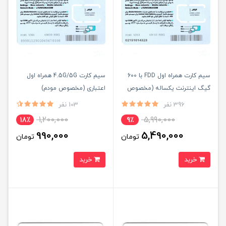
سیم کارت همراه اول FDD با 600
سیم کارت 4.5G/5G همراه اول
گیگ اینترنت یکساله (مخصوص
اعتباری (مخصوص مودم)
مودم)
396 نفر
103 نفر
1,200,000
5,990,000
18٪
9٪
990,000
5,490,000
تومان
تومان
خرید
خرید