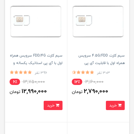
سیم کارت 4.5G/FDD سرویس
سیم کارت FDD/4G سرویس همراه
همراه اول با قابلیت آی پی
اول با آی پی استاتیک یکساله و
استاتیک (مخصوص مودم )
500 گیگ اینترنت یکساله
303 نفر
396 نفر
(مخصوص مودم )
13,750,000
3,160,000
6٪
12٪
12,990,000
2,790,000
تومان
تومان
خرید
خرید