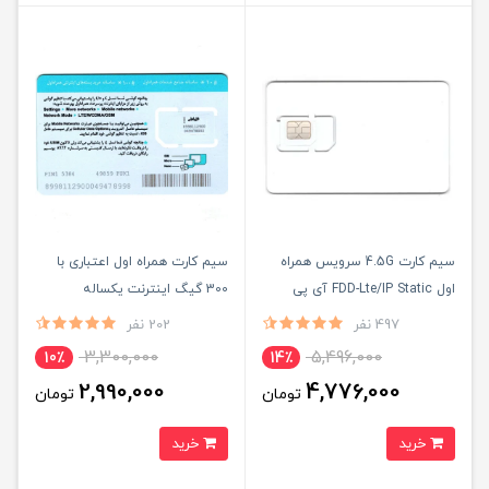
سیم کارت 4.5G سرویس همراه
سیم کارت همراه اول اعتباری با
اول FDD-Lte/IP Static آی پی
300 گیگ اینترنت یکساله
استاتیک شش ماهه (مخصوص
497 نفر
202 نفر
مودم )
3,300,000
5,496,000
10٪
14٪
2,990,000
4,776,000
تومان
تومان
خرید
خرید