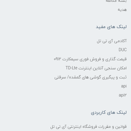
بسته مکالمه
هدیه
لینک های مفید
آکادمی آی تی تل
DUC
قیمت گذاری و فروش فوری سیمکارت 0912
امکان سنجی آنلاین اینترنت TD-Lte
ثبت و پیگیری گوشی های گمشده/ سرقتی
api
api2
لینک های کاربردی
قوانین و مقررات فروشگاه اینترنتی آی تی تل