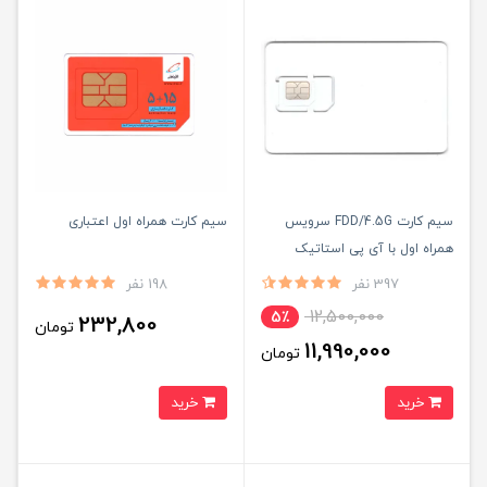
سیم کارت FDD/4.5G سرویس
سیم کارت همراه اول اعتباری
همراه اول با آی پی استاتیک
یکساله و 500 گیگ اینترنت سه
397 نفر
198 نفر
ماهه (مخصوص مودم )
12,500,000
5٪
232,800
تومان
11,990,000
تومان
خرید
خرید