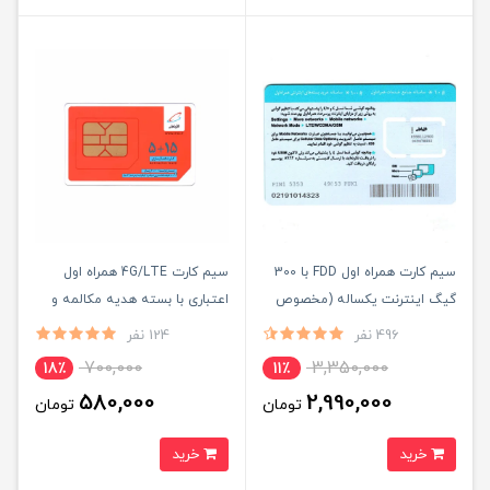
سیم کارت همراه اول FDD با 300
سیم کارت 4G/LTE همراه اول
گیگ اینترنت یکساله (مخصوص
اعتباری با بسته هدیه مکالمه و
مودم)
اینترنت و پیامک
496 نفر
124 نفر
700,000
3,350,000
18٪
11٪
580,000
2,990,000
تومان
تومان
خرید
خرید