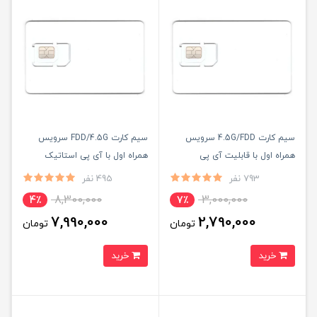
سیم کارت 4.5G/FDD سرویس
سیم کارت FDD/4.5G سرویس
همراه اول با قابلیت آی پی
همراه اول با آی پی استاتیک
استاتیک (مخصوص مودم )
یکساله (مخصوص مودم )
793 نفر
495 نفر
8,300,000
3,000,000
4٪
7٪
7,990,000
2,790,000
تومان
تومان
خرید
خرید