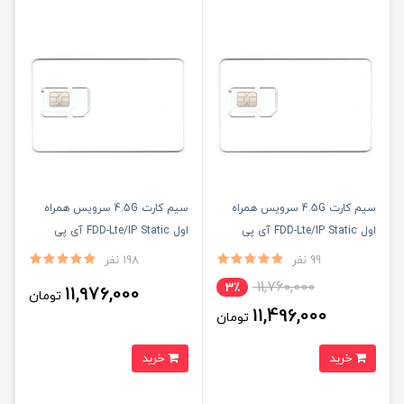
سیم کارت 4.5G سرویس همراه
سیم کارت 4.5G سرویس همراه
اول FDD-Lte/IP Static آی پی
اول FDD-Lte/IP Static آی پی
استاتیک یکساله با 180 گیگ
استاتیک شش ماه با 300 گیگ
99 نفر
198 نفر
اینترنت شش ماهه (مخصوص
اینترنت شش ماهه (مخصوص
11,760,000
3٪
11,976,000
تومان
مودم )
مودم )
11,496,000
تومان
خرید
خرید