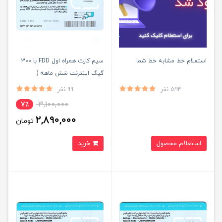
استعلام خط مشابه خط شما
سیم کارت همراه اول FDD با 300
گیگ اینترنت شش ماهه (
مخصوص مودم )
594 نفر
99 نفر
3,100,000
7٪
2,890,000
تومان
استعلام محصول
خرید