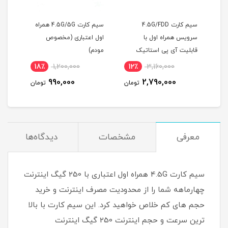
ص
سیم کارت 4.5G/FDD
سیم کارت 4.5G/5G همراه
سرویس همراه اول با
اول اعتباری (مخصوص
قابلیت آی پی استاتیک
مودم)
20100E01
(مخصوص مودم )
18٪
1,200,000
12٪
3,160,000
1
990,000
2,790,000
مان
تومان
تومان
معرفی
مشخصات
دیدگاه‌ها
سیم کارت 4.5G همراه اول اعتباری با 250 گیگ اینترنت
چهارماهه شما را از محدودیت مصرف اینترنت و خرید
حجم های کم خلاص خواهید کرد. این سیم کارت با بالا
ترین سرعت و حجم اینترنت 250 گیگ اینترنت