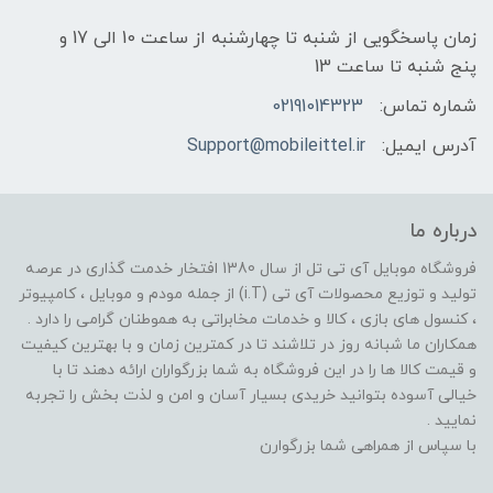
زمان پاسخگویی از شنبه تا چهارشنبه از ساعت 10 الی 17 و
پنج شنبه تا ساعت 13
شماره تماس:
02191014323
آدرس ایمیل:
Support@mobileittel.ir
درباره ما
فروشگاه موبایل آی تی تل از سال 1380 افتخار خدمت گذاری در عرصه
تولید و توزیع محصولات آی تی (i.T) از جمله مودم و موبایل ، کامپیوتر
، کنسول های بازی ، کالا و خدمات مخابراتی به هموطنان گرامی را دارد .
همکاران ما شبانه روز در تلاشند تا در کمترین زمان و با بهترین کیفیت
و قیمت کالا ها را در این فروشگاه به شما بزرگواران ارائه دهند تا با
خیالی آسوده بتوانید خریدی بسیار آسان و امن و لذت بخش را تجربه
نمایید .
با سپاس از همراهی شما بزرگوارن