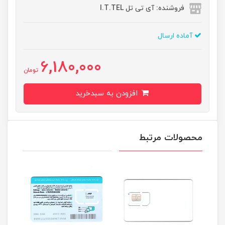
فروشنده: آی تی تل I.T.TEL
آماده ارسال
6,180,000
تومان
افزودن به سبدخرید
محصولات مرتبط