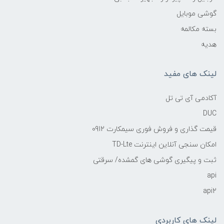
گوشی موبایل
بسته مکالمه
هدیه
لینک های مفید
آکادمی آی تی تل
DUC
قیمت گذاری و فروش فوری سیمکارت 0912
امکان سنجی آنلاین اینترنت TD-Lte
ثبت و پیگیری گوشی های گمشده/ سرقتی
api
api2
لینک های کاربردی