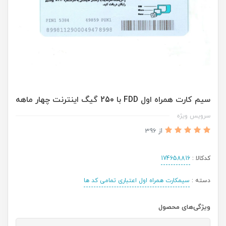
سیم کارت همراه اول FDD با 250 گیگ اینترنت چهار ماهه
سرویس ویژه
از 396
کدکالا :
174658816
دسته :
سیمکارت همراه اول اعتباری تمامی کد ها
ویژگی‌های محصول