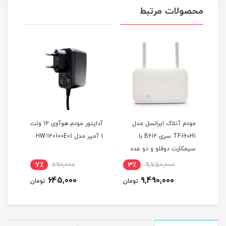
محصولات مرتبط
سل TF-i60
مودم آنلاک ایرانسل مدل
آداپتور مودم هوآوی 12 ولت
TF-i60H1 سری B612 با
1 آمپر مدل HW-120100E01
نت 
سیمکارت دوقلو و دو عدد
آنتن اکسترنال 19 دسی بل و
7٪
690,000
3٪
9,750,000
7
300 گیگ اینترنت یکساله
645,000
9,490,000
مان
تومان
تومان