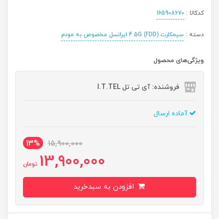
کدکالا :
165908670
دسته :
سیمکارت 4.5G (FDD) ایرانسل مخصوص به مودم
ویژگی‌های محصول
فروشنده: آی تی تل I.T.TEL
آماده ارسال
13%
15,900,000
13,900,000
تومان
افزودن به سبدخرید