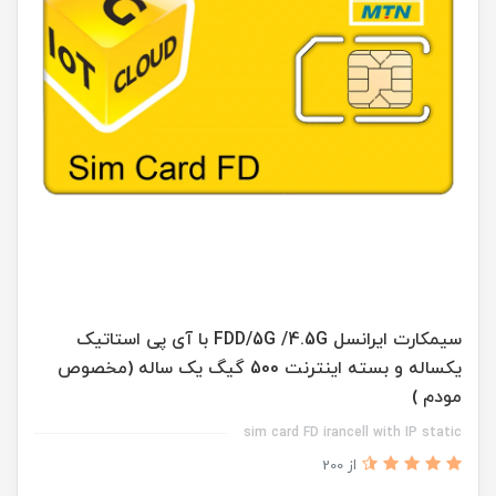
سیمکارت ایرانسل FDD/5G /4.5G با آی پی استاتیک
یکساله و بسته اینترنت 500 گیگ یک ساله (مخصوص
مودم )
sim card FD irancell with IP static
از 200