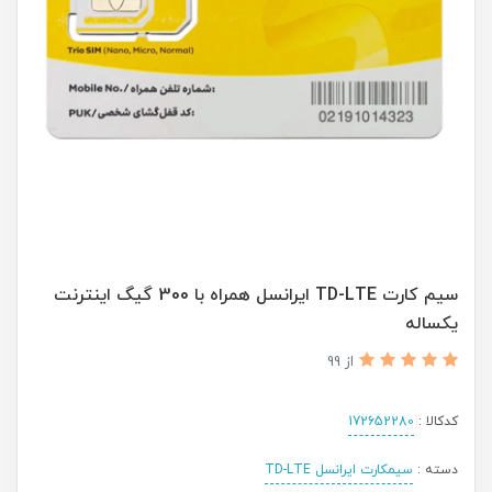
سیم کارت TD-LTE ایرانسل همراه با 300 گیگ اینترنت
یکساله
از 99
کدکالا :
172652280
دسته :
سیمکارت ایرانسل TD-LTE