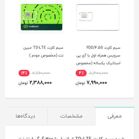
ی
سیم کارت FDD/4.5G
سیم کارت TD-LTE مبین
HUA
سرویس همراه اول با آی پی
نت (مخصوص مودم )
استاتیک یکساله (مخصوص
l01/s (پک اصلی پ
مودم )
14٪
2,760,000
4٪
8,300,000
2
2,388,000
7,990,000
مان
تومان
تومان
معرفی
مشخصات
دیدگاه‌ها