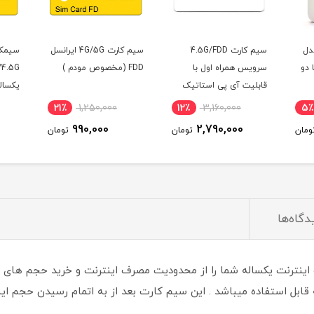
 4.5G/FDD
سیم کارت 4G/5G ایرانسل
سیمکارت ایرانسل FDD/5G
ل با
FDD (مخصوص مودم )
/4.5G با آی پی استاتیک
ستاتیک
یکساله و بسته اینترنت
)
200 گیگ یکساله
5٪
9,900,000
21٪
1,250,000
12٪
3
(مخصوص مودم )
9,490,000
990,000
2,
تومان
تومان
تومان
دگاه‌ها
ت 4.5G همراه اول اعتباری با 300 گیگ اینترنت یکساله شما را از محدودیت مصرف اینترنت و خ