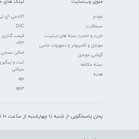
منوی وب‌سایت
لینک های م
مودم
آکادمی آی تی
سیمکارت
DUC
خرید و تمدید بسته های اینترنت
قیمت گذاری 
0912
موبایل و کامپیوتر و تجهیزات جانبی
امکان سنجی آنلا
گوشی موبایل
ثبت و پیگیر
بسته مکالمه
سرقتی
هدیه
api
api2
زمان پاسخگویی از شنبه تا چهارشنبه از ساعت 10 الی 17 و پنج شنبه تا ساعت 13