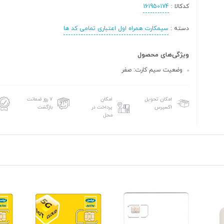
کدکالا :
161950174
دسته :
سیمکارت همراه اول اعتباری تمامی کد ها
ویژگی‌های محصول
وضعیت سیم کارت: صفر
امکان تحویل
امکان
۷ روز ضمانت
اکسپرس
پرداخت در
بازگشت
محل