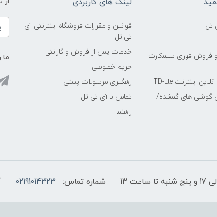
فید
لینک های کاربردی
از 
 تل
قوانین و مقررات فروشگاه اینترنتی آی
تی تل
خدمات پس از فروش و گارانتی
و فروش فوری سیمکارت
ما ر
حریم خصوصی
ین اینترنت TD-Lte
رهگیری مرسولات پستی
ی گوشی های گمشده/
تماس با آی تی تل
راهنما
شماره تماس:
02191014323
آ