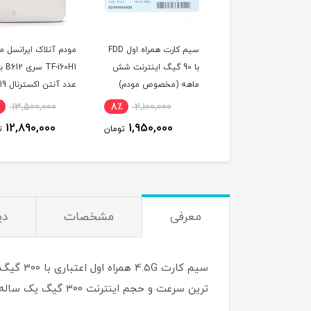
سیم کارت همراه اول FDD
مودم آنلاک ایرانسل مدل
سیم کارت
با 90 گیگ اینترنت شش
TF-i60H1 سری B612 با دو
سرویس همراه او
ماهه (مخصوص مودم)
عدد آنتن اکسترنال 19
قابلیت آی پی ا
دسی بل
(مخصوص مودم 
,160,000
5٪
13,500,000
8٪
2,100,000
790,000
12,890,000
1,950,000
تومان
تومان
معرفی
مشخصات
دی
سیم کار
ترین سرعت و حجم اینترنت 300 گیگ یک ساله قابل استفاده میباشد . این سیم کارت بعد از به اتمام رسیدن حجم اینترنت قابلیت شارژ با حجم های بالا را دارد.