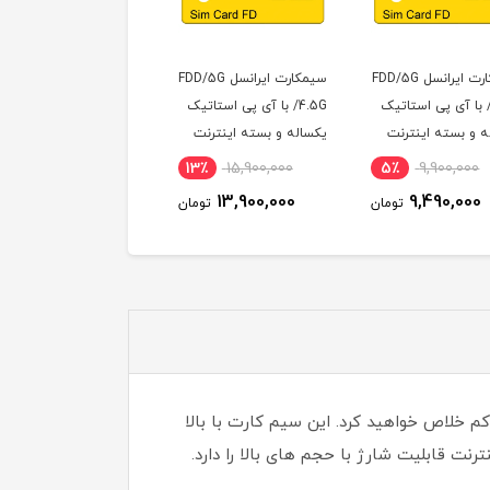
سیمکارت ایرانسل FDD/5G
سیم کارت همراه اول
سیمکارت مودم ایر
/4.5G با آی پی استاتیک
دائمی 09912659349
4.5G(FDD)به
یکساله و بسته اینترنت
اینترنت 30
500 گیگ یک ساله
(مخصوص مودم )
1,700,000
22٪
900,000
13٪
15,900,000
(مخصوص مودم )
,590,000
708,000
13,900,000
تومان
تومان
رید حجم های کم خلاص خواهید کرد. این سیم کارت با بالا