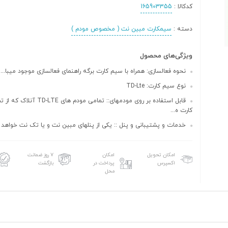
کدکالا :
165903355
دسته :
سیمکارت مبین نت ( مخصوص مودم )
ویژگی‌های محصول
نحوه فعالسازی: همراه با سیم کارت برگه راهنمای فعالسازی موجود میبا...
نوع سیم کارت: TD-Lte
قابل استفاده بر روی مودمهای:: تمامی مودم ها
کارت ه...
خدمات و پشتیبانی و پنل :: یکی از پنلهای مبین نت و یا تک نت خواهد 
امکان تحویل
امکان
۷ روز ضمانت
اکسپرس
پرداخت در
بازگشت
محل