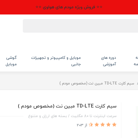
⭐⭐ فروش ویژه مودم های هواوی ⭐⭐
ه
دوره های
موبایل و کامپیوتر و تجهیزات
گوشی
مه
آموزشی
جانبی
موبایل
سیم کارت TD-LTE مبین نت (مخصوص مودم )
سیم کارت TD-LTE مبین نت (مخصوص مودم )
سرعت اینترنت تا 80 مگابیت / بسته های ارزان و متنوع
از 203