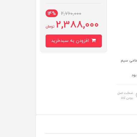
14%
2,760,000
2,388,000
تومان
افزودن به سبدخرید
ی TD-LTE آنلاک که از تمامی سیم
بود
ضمانت اصل
بودن کالا