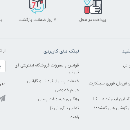
پرداخت در محل
۷ روز ضمانت بازگشت
پشت
فید
لینک های کاربردی
از 
 تل
قوانین و مقررات فروشگاه اینترنتی آی
تی تل
خدمات پس از فروش و گارانتی
و فروش فوری سیمکارت
ما ر
حریم خصوصی
ین اینترنت TD-Lte
رهگیری مرسولات پستی
ی گوشی های گمشده/
تماس با آی تی تل
راهنما