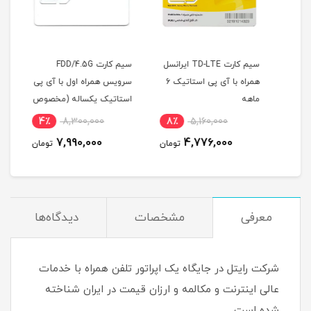
سیم کارت همراه اول FDD با
سیم کارت TD-LTE ایرانسل
سیم کارت FDD/4.5G
سیمک
ه
همراه با آی پی استاتیک 6
سرویس همراه اول با آی پی
ماهه
استاتیک یکساله (مخصوص
.5G
مودم )
4٪
8,300,000
8٪
5,160,000
9
7,990,000
4,776,000
مان
تومان
تومان
معرفی
مشخصات
دیدگاه‌ها
شرکت رایتل در جایگاه یک اپراتور تلفن همراه با خدمات
عالی اینترنت و مکالمه و ارزان قیمت در ایران شناخته
شده است .