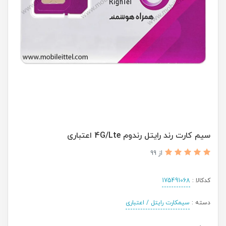
سیم کارت رند رایتل رندوم 4G/Lte اعتباری
از 99
کدکالا :
175491068
دسته :
سیمکارت رایتل / اعتباری