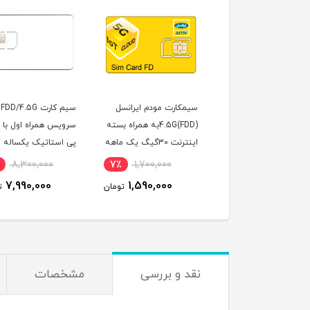
کارت مبین نت
سیمکارت مودم ایرانسل
سیم کارت FDD/4.5G
رومینگ 360 درجه
4.5G(FDD)به همراه بسته
سرویس همراه اول با 
TDLTE/FDD/4G/4.5G با
اینترنت 30گیگ یک ماهه
پی استاتیک یکساله
ی استاتیک 6 ماهه
(مخصوص مودم )
(مخصوص مودم )
8,300,000
7٪
1,700,000
7٪
5,880,000
7,990,000
1,590,000
5,520,000
تومان
تومان
ت
نقد و بررسی
مشخصات