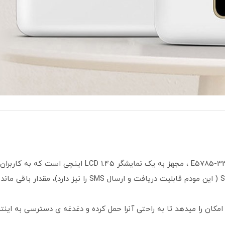
مودم همراه TD-LTE 4.5Gهواوی مدل E5785-330/CAT 7 ، مج
 جیبی و وزن پایین مودم E5785-330 این امکان را میدهد تا به راحتی آنرا حمل کرده و دغدغه ی 