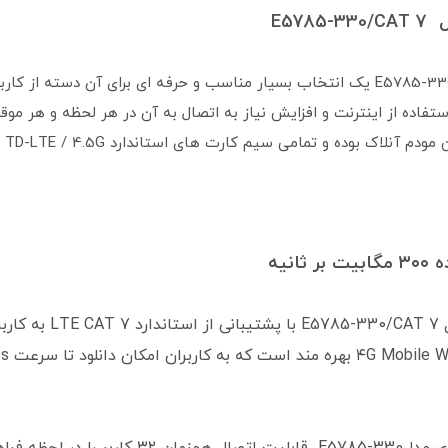
مودم همراه TD-LTE 4.5Gهواوی مدل E5785-330/CAT 7 یک انتخاب بسیار مناسب و حرفه ا
تفاده از اینترنت و افزایش نیاز به اتصال به آن در هر لحظه و هر مو
ده و تمامی سیم کارت های استاندارد TD-LTE / 4.5G پشتیبانی میکند .
مودم همراه تی دی ال ت