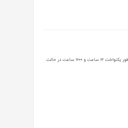
مودم همراه TD-LTE 4.5Gهواوی مدل E5785-330/CAT 7 دارای باتری قدرتمند ۳۰۰۰میلی آمپر بر ساعت است که به طور یکنواخت ۱۲ ساعت و ۷۰۰ ساعت در حالت