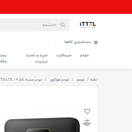
دسته‌بندی کالاها
مودم
سیمکارت
خرید و تمدید
بست
اینترنت
مکال
خانه
مودم
مودم هوآوی
مودم همراه TD-LTE / 4.5G هواوی مدل E5785-320 / CAT7 با سیم کارت TD-LTE و اینترنت 100 گیگ سه ماه