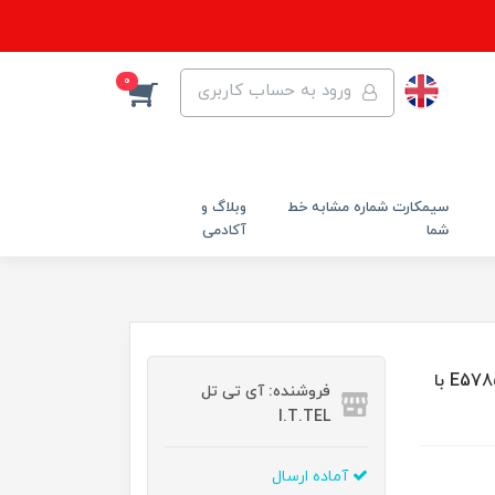
0
ورود به حساب کاربری
سیمکارت شماره مشابه خط
وبلاگ و
شما
آکادمی
مودم همراه TD-LTE / 4.5G هواوی مدل E5785-320 / CAT7 با
فروشنده: آی تی تل
I.T.TEL
آماده ارسال