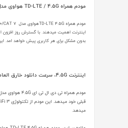
مودم همراه TD-LTE / 4.5G هواوی مدل E5785-330/CAT 7
اینترنت اهمیت میدهند. با گسترش روز افزون اس
بدون مشکل برای هر کاربری پیش خواهد امد. این مودم آنلاک بو
اینترنت ۴.۵G، سرعت دانلود خارق العاده ۳۰۰ مگابیت بر ثانیه
میدهد.
علاوه بر این، مودم همراه TD-LTE 4.5G هواوی مدلE5785-330 قابلیت اتصال همزمان ۳۲ کاربر را در لحظه فراهم می اورد.