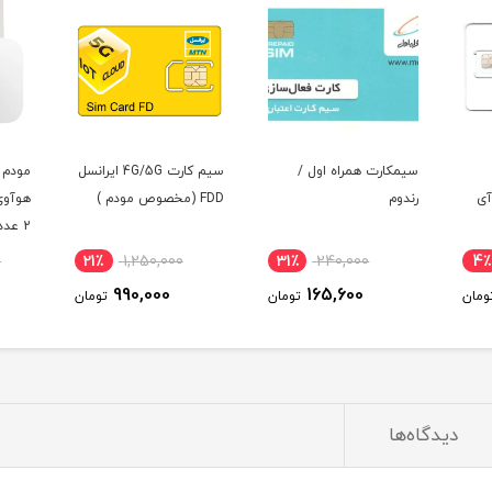
سیمکارت همراه اول /
سیم کارت 4G/5G ایرانسل
آی
رندوم
FDD (مخصوص مودم )
دسی‌ب
0
21٪
1,250,000
31٪
240,000
4٪
990,000
165,600
ومان
تومان
تومان
دیدگاه‌ها