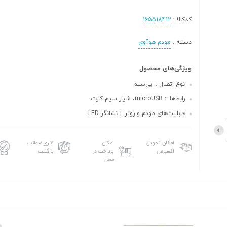
کدکالا :
165518412
دسته :
مودم هوآوی
ویژگی‌های محصول
نوع اتصال :: بی‌سیم
رابط‌ها :: microUSB، شیار سیم کارت
قابلیت‌های مودم و روتر :: نشانگر LED
امکان تحویل
امکان
۷ روز ضمانت
اکسپرس
پرداخت در
بازگشت
محل