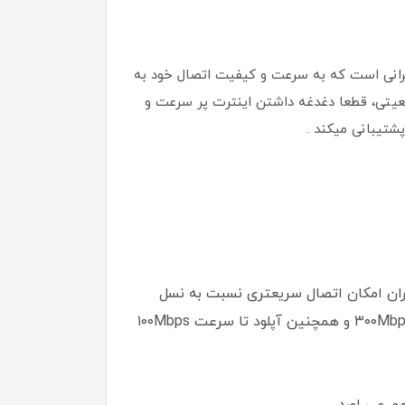
ی برای آن دسته از کاربرانی است که به سرعت و کیفیت اتصال خود به
قعیتی، قطعا دغدغه داشتن اینترت پر سرعت و
ی ای ۴.۵G هواوی مدل E5785-330/CAT 7 با پشتیبانی از استاندارد LTE CAT 7 به کاربران امکان اتصال سریعتری نسبت به نسل
قبلی خود میدهد. این مودم از تکتولوژی ۴G Mobile WiFi 3 بهره مند است که به کاربران امکان دانلود تا سرعت ۳۰۰Mbps و همچنین آپلود تا سرعت ۱۰۰Mbps