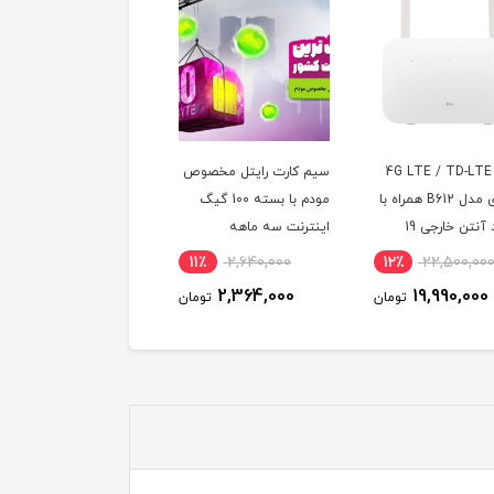
مودم 4G LTE / TD-LTE
سیم کارت رایتل مخصوص
سیمکارت مبین نت
هوآوی مدل B612 همراه با
مودم با بسته 100 گیگ
رومینگ 360 درجه
2 عدد آنتن خارجی 19
اینترنت سه ماهه
TDLTE/FDD/4G/4.5G
ل
4٪
2,760,000
11٪
2,640,000
12٪
22,500,00
2,388,000
2,364,000
19,990,000
تومان
تومان
توم