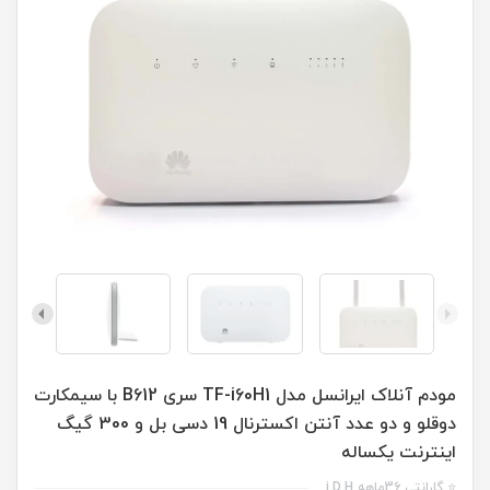
مودم آنلاک ایرانسل مدل TF-i60H1 سری B612 با سیمکارت
دوقلو و دو عدد آنتن اکسترنال 19 دسی بل و 300 گیگ
اینترنت یکساله
⭐ گارانتی 36ماهه i.D.H