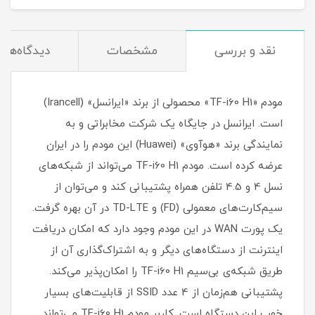
نقد و بررسی
مشخصات
دیدگاه‌ها
مودم «TF-i60 H1» محصولی از برند «ایرانسل» (Irancell)
است. ایرانسل در جایگاه یک شرکت مخابراتی و به
نمایندگی برند «هوآوی» (Huawei) این مودم را در ایران
عرضه کرده‌ است. مودم TF-i60 H1 می‌تواند از شبکه‌های
نسل 4 و 4.5 تلفن همراه پشتیبانی کند و می‌توان از
سیم‌کارت‌های معمولی (FD) و TD-LTE در آن بهره گرفت.
یک پورت WAN در این مودم وجود دارد که امکان دریافت
اینترنت از دستگاه‌های دیگر و به اشتراک‌گذاری آن از
طریق شبکه‌ی بی‌سیم TF-i60 H1 را امکان‌پذیر می‌کند.
پشتیبانی هم‌زمان از 4 عدد SSID از قابلیت‌های بسیار
خوب این دستگاه است. کاربر مودم TF-i60 H1 می‌تواند