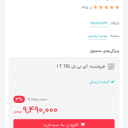
از 495
کدکالا :
165258634
دسته :
مودم ایرانسل
ویژگی‌های محصول
فروشنده: آی تی تل I.T.TEL
آماده ارسال
3%
9,750,000
9,490,000
تومان
افزودن به سبدخرید