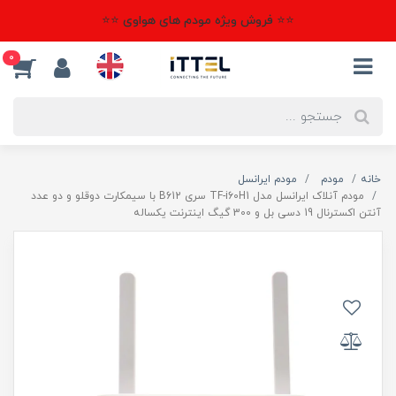
⭐⭐ فروش ویژه مودم های هواوی ⭐⭐
0
خانه
مودم
مودم ایرانسل
مودم آنلاک ایرانسل مدل TF-i60H1 سری B612 با سیمکارت دوقلو و دو عدد
آنتن اکسترنال 19 دسی بل و 300 گیگ اینترنت یکساله