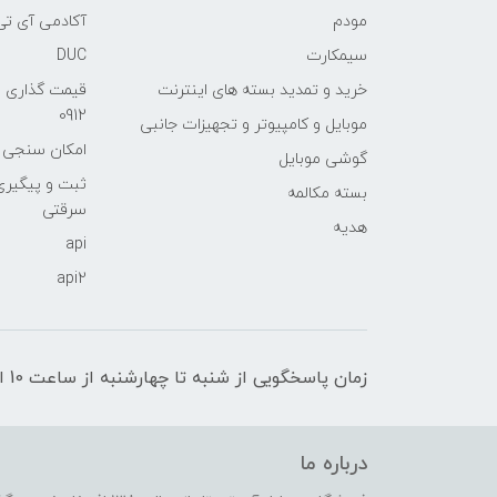
مودم
آکادمی آی تی
سیمکارت
DUC
خرید و تمدید بسته های اینترنت
قیمت گذاری 
0912
موبایل و کامپیوتر و تجهیزات جانبی
امکان سنجی آنلا
گوشی موبایل
ثبت و پیگیر
بسته مکالمه
سرقتی
هدیه
api
api2
زمان پاسخگویی از شنبه تا چهارشنبه از ساعت 10 الی 17 و پنج شنبه تا ساعت 13
درباره ما