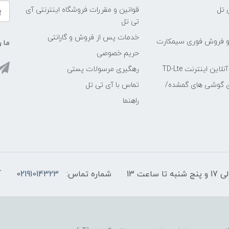
 تل
قوانین و مقررات فروشگاه اینترنتی آی
تی تل
خدمات پس از فروش و گارانتی
و فروش فوری سیمکارت
ما ر
حریم خصوصی
ین اینترنت TD-Lte
رهگیری مرسولات پستی
ی گوشی های گمشده/
تماس با آی تی تل
راهنما
شماره تماس:
02191014323
آ