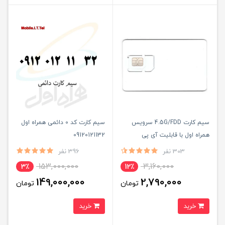
سیم کارت 4.5G/FDD سرویس
سیم کارت کد 0 دائمی همراه اول
همراه اول با قابلیت آی پی
09120121132
استاتیک (مخصوص مودم )
303 نفر
396 نفر
153,000,000
3,160,000
3٪
12٪
149,000,000
2,790,000
تومان
تومان
خرید
خرید