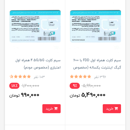
سیم کارت همراه اول FDD با 600
سیم کارت 4.5G/5G همراه اول
گیگ اینترنت یکساله (مخصوص
اعتباری (مخصوص مودم)
مودم)
396 نفر
103 نفر
1,200,000
5,990,000
18٪
9٪
990,000
5,490,000
تومان
تومان
خرید
خرید