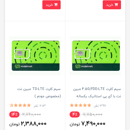
خرید
خرید
سیم کارت 4.5G/FDD-LTE مبین
سیم کارت TD-LTE مبین نت
نت با آی پی استاتیک یکساله
(مخصوص مودم )
(مخصوص مودم)
396 نفر
203 نفر
2,760,000
7,750,000
14٪
4٪
2,388,000
7,490,000
تومان
تومان