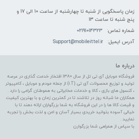
زمان پاسخگویی از شنبه تا چهارشنبه از ساعت 10 الی 17 و
پنج شنبه تا ساعت 13
شماره تماس:
02191014323
آدرس ایمیل:
Support@mobileittel.ir
درباره ما
فروشگاه موبایل آی تی تل از سال 1380 افتخار خدمت گذاری در عرصه
تولید و توزیع محصولات آی تی (i.T) از جمله مودم و موبایل ، کامپیوتر
، کنسول های بازی ، کالا و خدمات مخابراتی به هموطنان گرامی را دارد .
همکاران ما شبانه روز در تلاشند تا در کمترین زمان و با بهترین کیفیت
و قیمت کالا ها را در این فروشگاه به شما بزرگواران ارائه دهند تا با
خیالی آسوده بتوانید خریدی بسیار آسان و امن و لذت بخش را تجربه
نمایید .
با سپاس از همراهی شما بزرگوارن