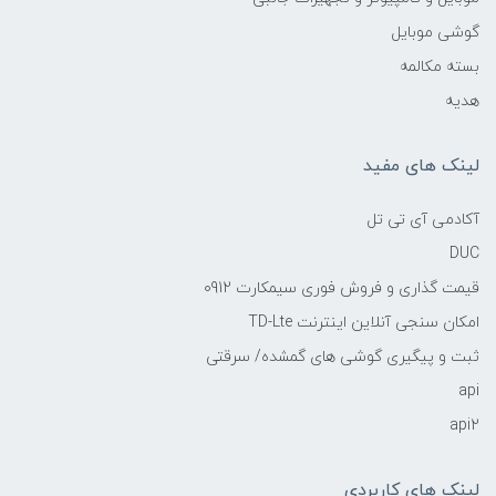
گوشی موبایل
بسته مکالمه
هدیه
لینک های مفید
آکادمی آی تی تل
DUC
قیمت گذاری و فروش فوری سیمکارت 0912
امکان سنجی آنلاین اینترنت TD-Lte
ثبت و پیگیری گوشی های گمشده/ سرقتی
api
api2
لینک های کاربردی