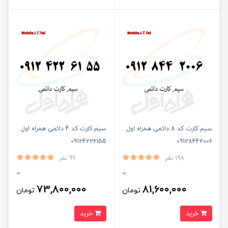
سیم کارت کد 8 دائمی همراه اول
سیم کارت کد 4 دائمی همراه اول
09124226155
09128442006
198 نفر
99 نفر
0
0
73,800,000
81,600,000
تومان
تومان
خرید
خرید