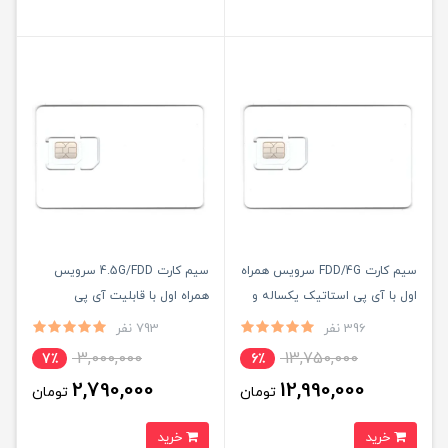
سیم کارت FDD/4G سرویس همراه
سیم کارت 4.5G/FDD سرویس
اول با آی پی استاتیک یکساله و
همراه اول با قابلیت آی پی
500 گیگ اینترنت یکساله
استاتیک (مخصوص مودم )
396 نفر
793 نفر
(مخصوص مودم )
3,000,000
13,750,000
7٪
6٪
2,790,000
12,990,000
تومان
تومان
خرید
خرید