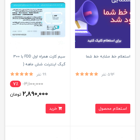
استعلام خط مشابه خط شما
سیم کارت همراه اول FDD با 300
گیگ اینترنت شش ماهه (
مخصوص مودم )
594 نفر
99 نفر
3,100,000
7٪
2,890,000
تومان
استعلام محصول
خرید