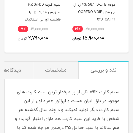
FDD/5G
مودم 4G/5G/TD-LTE زد ال
سیم کارت 4.5G/FDD
تی مدل OOREDO VOIP
سرویس همراه اول با
ترایب مد
X28 CAT19
قابلیت آی پی استاتیک
(مخصوص مودم )
7٪
3,000,000
21٪
20,000,000
1
2,790,000
15,900,000
مان
تومان
تومان
نقد و بررسی
مشخصات
دیدگاه‌ها
سیم کارت 0912 یکی از پر طرفدار ترین سیم کارت های
موجود در بازار ایران هست و اپراتور همراه اول از این
سیم کارت دیگر تولید نمیکند و درچند سال گذشته هر
شخص با خرید این سیم کارت هم دارای اعتبار گردیده و
هم سالانه با سود حداقل 35 درصدی مواجه شده که با