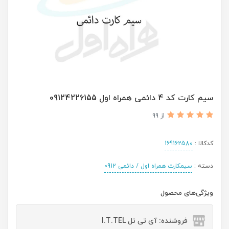
سیم کارت کد 4 دائمی همراه اول 09124226155
از 99
کدکالا :
169162580
دسته :
سیمکارت همراه اول / دائمی 0912
ویژگی‌های محصول
فروشنده: آی تی تل I.T.TEL