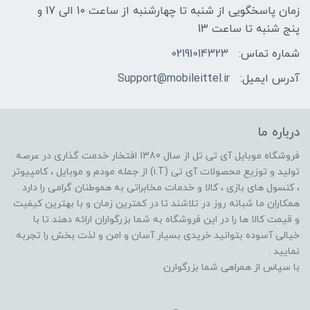
زمان پاسخگویی از شنبه تا چهارشنبه از ساعت 10 الی 17 و
پنج شنبه تا ساعت 13
شماره تماس:
02191014323
آدرس ایمیل:
Support@mobileittel.ir
درباره ما
فروشگاه موبایل آی تی تل از سال 1380 افتخار خدمت گذاری در عرصه
تولید و توزیع محصولات آی تی (i.T) از جمله مودم و موبایل ، کامپیوتر
، کنسول های بازی ، کالا و خدمات مخابراتی به هموطنان گرامی را دارد .
همکاران ما شبانه روز در تلاشند تا در کمترین زمان و با بهترین کیفیت
و قیمت کالا ها را در این فروشگاه به شما بزرگواران ارائه دهند تا با
خیالی آسوده بتوانید خریدی بسیار آسان و امن و لذت بخش را تجربه
نمایید .
با سپاس از همراهی شما بزرگوارن