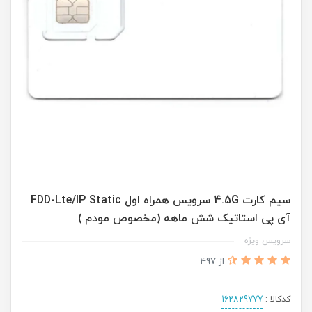
سیم کارت 4.5G سرویس همراه اول FDD-Lte/IP Static
آی پی استاتیک شش ماهه (مخصوص مودم )
سرویس ویژه
از 497
کدکالا :
162829777