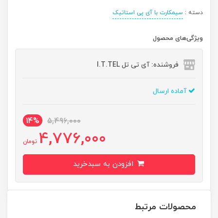
دسته :
سیمکارت با آی پی استاتیک
ویژگی‌های محصول
فروشنده: آی تی تل I.T.TEL
آماده ارسال
14%
5,496,000
4,776,000
تومان
افزودن به سبدخرید
محصولات مرتبط