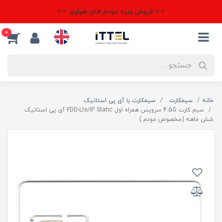
⭐⭐ فروش ویژه مودم های هواوی ⭐⭐
0
خانه
سیمکارت
سیمکارت با آی پی استاتیک
سیم کارت 4.5G سرویس همراه اول FDD-Lte/IP Static آی پی استاتیک
شش ماهه (مخصوص مودم )