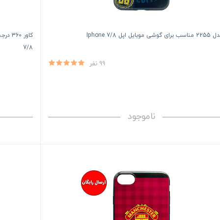
بایل اپل Iphone 7/8
7/8
99 نفر
ناموجود