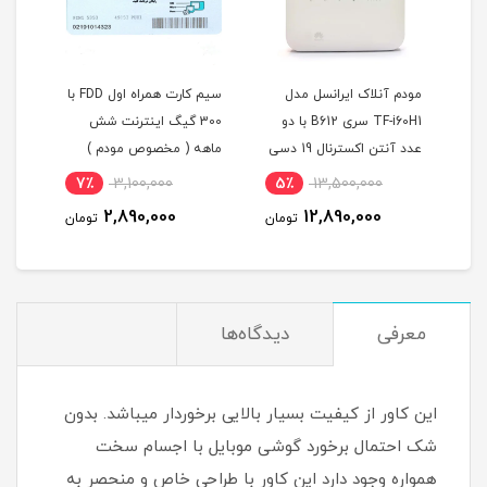
FDD سرویس
مودم آنلاک ایرانسل مدل
سیم کارت همراه اول FDD با
TF-i60H1 سری B612 با دو
300 گیگ اینترنت شش
عدد آنتن اکسترنال 19 دسی
ماهه ( مخصوص مودم )
بل
7٪
3,100,000
5٪
13,500,000
6
شش 
2,890,000
12,890,000
مان
تومان
تومان
)
معرفی
دیدگاه‌ها
این کاور از کیفیت بسیار بالایی برخوردار میباشد. بدون
شک احتمال برخورد گوشی موبایل با اجسام سخت
همواره وجود دارد این کاور با طراحی خاص و منحصر به