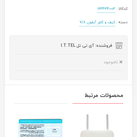
کدکالا :
164434003
دسته :
کیف و کاور آیفون 7/8
فروشنده: آی تی تل I.T.TEL
ناموجود
محصولات مرتبط