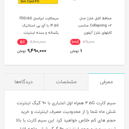
ارژ مدل
سیمکارت ایرانسل FDD/5G
مودم 4G/TD-LTE هوآوی
Collapsing 02 مناسب
/4.5G با آی پی استاتیک
مدل E5785-320a Cat7
آیفون
یکساله و بسته اینترنت
LTE
200 گیگ یکساله
6٪
18,800,000
5٪
9,900,000
100٪
39,00
(مخصوص مودم )
17,800,000
9,490,000
1
تومان
تومان
تومان
معرفی
مشخصات
دیدگاه‌ها
سیم کارت 4.5G همراه اول اعتباری با 90 گیگ اینترنت
شش ماه شما را از محدودیت مصرف اینترنت و خرید
حجم های کم خلاص خواهید کرد. این سیم کارت با بالا