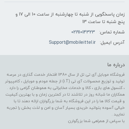
زمان پاسخگویی از شنبه تا چهارشنبه از ساعت 10 الی 17 و
پنج شنبه تا ساعت 13
شماره تماس:
02191014323
آدرس ایمیل:
Support@mobileittel.ir
درباره ما
فروشگاه موبایل آی تی تل از سال 1380 افتخار خدمت گذاری در عرصه
تولید و توزیع محصولات آی تی (i.T) از جمله مودم و موبایل ، کامپیوتر
، کنسول های بازی ، کالا و خدمات مخابراتی به هموطنان گرامی را دارد .
همکاران ما شبانه روز در تلاشند تا در کمترین زمان و با بهترین کیفیت
و قیمت کالا ها را در این فروشگاه به شما بزرگواران ارائه دهند تا با
خیالی آسوده بتوانید خریدی بسیار آسان و امن و لذت بخش را تجربه
نمایید .
با سپاس از همراهی شما بزرگوارن