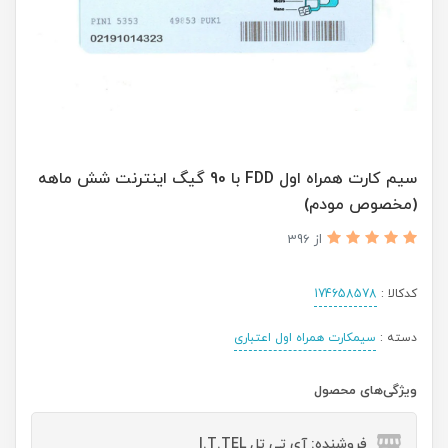
سیم کارت همراه اول FDD با 90 گیگ اینترنت شش ماهه
(مخصوص مودم)
از 396
کدکالا :
174658578
دسته :
سیمکارت همراه اول اعتباری
ویژگی‌های محصول
فروشنده: آی تی تل I.T.TEL