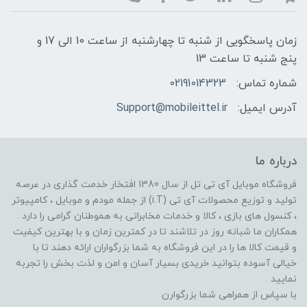
زمان پاسخگویی از شنبه تا چهارشنبه از ساعت 10 الی 17 و
پنج شنبه تا ساعت 13
شماره تماس:
02191014323
آدرس ایمیل:
Support@mobileittel.ir
درباره ما
فروشگاه موبایل آی تی تل از سال 1380 افتخار خدمت گذاری در عرصه
تولید و توزیع محصولات آی تی (i.T) از جمله مودم و موبایل ، کامپیوتر
، کنسول های بازی ، کالا و خدمات مخابراتی به هموطنان گرامی را دارد .
همکاران ما شبانه روز در تلاشند تا در کمترین زمان و با بهترین کیفیت
و قیمت کالا ها را در این فروشگاه به شما بزرگواران ارائه دهند تا با
خیالی آسوده بتوانید خریدی بسیار آسان و امن و لذت بخش را تجربه
نمایید .
با سپاس از همراهی شما بزرگوارن