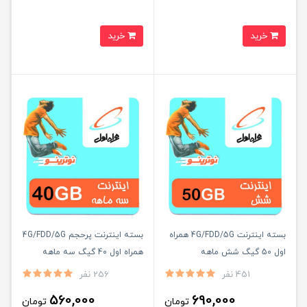
خرید
خرید
بسته اینترنت 4G/FDD/5G همراه
بسته اینترنت پرحجم 4G/FDD/5G
اول 50 گیگ شش ماهه
همراه اول 40 گیگ سه ماهه
451 نفر
256 نفر
560,000
690,000
تومان
تومان