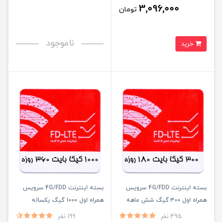
3,096,000
تومان
ناموجود
خرید
بسته اینترنت 4G/FDD سرویس
بسته اینترنت 4G/FDD سرویس
همراه اول 300 گیگ شش ماهه
همراه اول 1000 گیگ یکساله
495 نفر
199 نفر