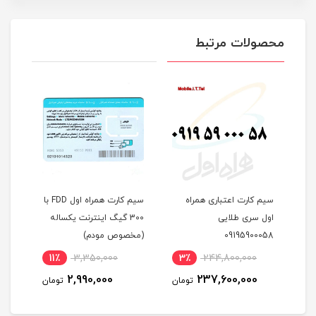
محصولات مرتبط
FDD سرویس
سیم کارت اعتباری همراه
سیم کارت همراه اول FDD با
اول سری طلایی
300 گیگ اینترنت یکساله
09195900058
(مخصوص مودم)
میلی
11٪
3,350,000
3٪
244,800,000
6
2,990,000
237,600,000
مان
تومان
تومان