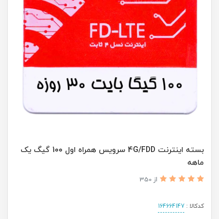
بسته اینترنت 4G/FDD سرویس همراه اول 100 گیگ یک
ماهه
از 350
کدکالا :
164664147