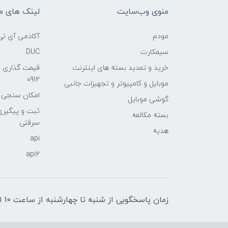
منوی وب‌سایت
لینک های م
مودم
آکادمی آی تی
سیمکارت
DUC
خرید و تمدید بسته های اینترنت
قیمت گذاری 
0912
موبایل و کامپیوتر و تجهیزات جانبی
امکان سنجی آنلا
گوشی موبایل
ثبت و پیگیر
بسته مکالمه
سرقتی
هدیه
api
api2
زمان پاسخگویی از شنبه تا چهارشنبه از ساعت 10 الی 17 و پنج شنبه تا ساعت 13