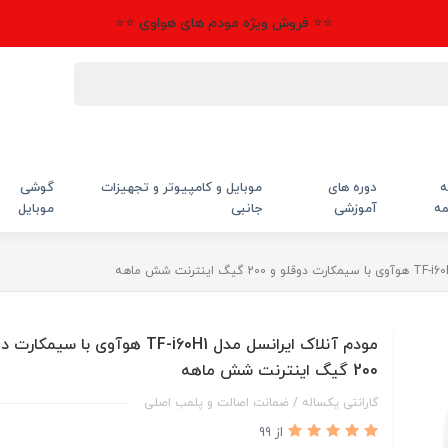
⭐⭐ فروش ویژه مودم های هواوی ⭐⭐
ه
دوره های
موبایل و کامپیوتر و تجهیزات
گوشی
مه
آموزشی
جانبی
موبایل
مودم آنلاک ایرانسل مدل TF-i60H1 هوآوی با سیم
200 گیگ اینترنت شش ماهه
گارانتی یکساله / ضمانت اصالت و پلمب اصلی
از 99