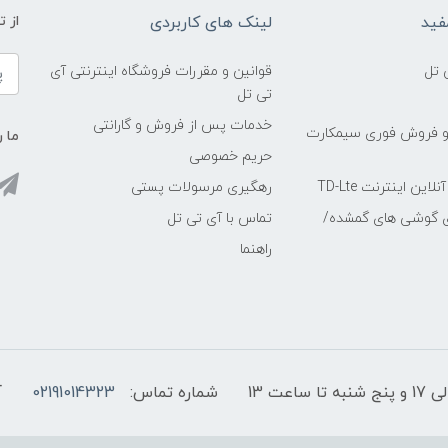
فید
لینک های کاربردی
از 
 تل
قوانین و مقررات فروشگاه اینترنتی آی
تی تل
خدمات پس از فروش و گارانتی
و فروش فوری سیمکارت
ما ر
حریم خصوصی
ین اینترنت TD-Lte
رهگیری مرسولات پستی
ی گوشی های گمشده/
تماس با آی تی تل
راهنما
شماره تماس:
02191014323
آ