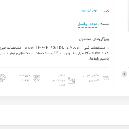
کدکالا :
165259063
دسته :
مودم ایرانسل
ویژگی‌های محصول
مشخصات فنی: cell TF-i60 H1 4G/TD-LTE Modem
78 × 155 × 240 میلی‌متر وزن : 410 گرم مشخصات سخت‌افزاری نوع
باسیم رابط‌ها...
امکان تحویل
امکان
۷ روز ضمانت
اکسپرس
پرداخت در
بازگشت
محل