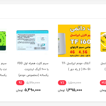
4G/5 ایرانسل
آنلاک مودم ایرانسل TF-
سیم کارت همراه اول FDD
i60 G1 ( از راه دور )
با 600 گیگ اینترنت
نت با
یکساله (مخصوص مودم)
یکسال
9٪
5,990,000
7٪
1,500,000
21
5,490,000
1,395,000
ومان
تومان
تومان