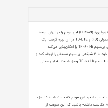
مودم «TF-i60 H1» محصولی از برند «ایرانسل» (Irancell) است. ایرانسل در جایگاه یک شرکت مخابراتی و به نمایندگی برند «هوآوی» (Huawei) این مودم را در ایران عرضه
کرده‌ است. مودم TF-i60 H1 می‌تواند از شبکه‌های نسل 4 و 4.5 تلفن همراه پشتیبانی کند و می‌توان از سیم‌کارت‌های معمولی (FD) و TD-LTE در آن بهره گرفت. یک
پورت WAN در این مودم وجود دارد که امکان دریافت اینترنت از دستگاه‌های دیگر و به اشتراک‌گذاری آن از طریق شبکه‌ی بی‌سیم TF-i60 H1 را امکان‌پذیر می‌کند.
پشتیبانی هم‌زمان از 4 عدد SSID از قابلیت‌های بسیار خوب این دستگاه است. کاربر مودم TF-i60 H1 می‌تواند بنا‌بر نیاز خود تا 4 شبکه‌ی بی‌سیم مستقل را ایجاد کند و
هر شبکه‌ را در اختیار گروه خاصی از کاربران قرار دهد. تا 32 کاربر می‌توانند به صورت هم‌زمان به وای‌فای ایجادشده توسط مودم TF-i60 H1 وصل شوند؛ به این معنی
ی منحصر به فرد این مودم که باعث شده که جزء
محبوبترین مودم ها در ایران باشد آن است که با استفاده از سیمکارت TD_LET شما میتوانید اینترتی با سرعت 5 تا 80 مگابیت داشته باشید که این سرعت از