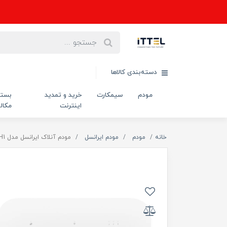
دسته‌بندی کالاها
مودم
سیمکارت
خرید و تمدید
بست
اینترنت
مکال
خانه
مودم
مودم ایرانسل
مودم آنلاک ایرانسل مدل TF-i60H1 هوآوی با سیمکارت دوقلو و 200 گیگ اینترنت شش ماهه