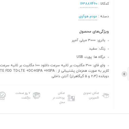
کدکالا :
163887460
دسته :
مودم هوآوی
ویژگی‌های محصول
باتری: ۳۰۰۰ میلی آمپر
رنگ: سفید
درگاه ها: پورت USB
کاربر به صورت همزمان پشتیبانی از : D-LTE +DC-HSPA +HSPA
دوبانده (۲٫۴ و ۵ گیگاهرتز) آنتن داخلی
امکان تحویل
امکان
۷ روز ضمانت
اکسپرس
پرداخت در
بازگشت
محل