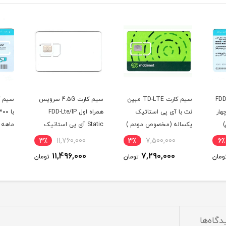
 TD-LTE مبین
سیم کارت 4.5G سرویس
سیم کارت همراه اول FDD
سیمکا
همراه اول FDD-Lte/IP
با 300 گیگ اینترنت شش
رندوم
م )
Static آی پی استاتیک
ماهه ( مخصوص مودم )
یکساله با 180 گیگ
7٪
3,100,000
3٪
11,760,000
3٪
اینترنت شش ماهه
2,890,000
11,496,000
ومان
تومان
تومان
(مخصوص مودم )
دگاه‌ها