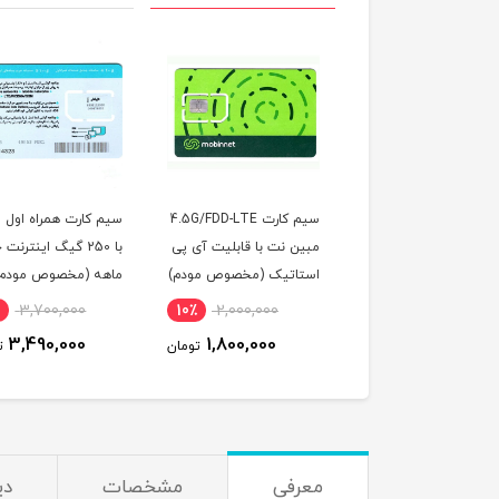
سیم کارت 4.5G/FDD-LTE
سیم کارت همراه اول FDD
سیم کارت
ن نت با قابلیت آی پی
با 250 گیگ اینترنت چهار
نت با آی پی استاتیک
اتیک (مخصوص مودم)
ماهه (مخصوص مودم)
یکساله (مخصوص مود
7,500,000
6٪
3,700,000
10٪
2,000,000
7,290,000
3,490,000
1,800,000
تومان
تومان
ت
معرفی
مشخصات
دی