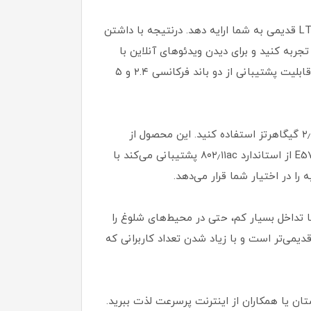
مودم جیبی هواوی E5785-320 از استاندارد Cat7 LTE پشتیبانی می‌کند و می‌تواند سرعتی تا ۲ برابر بیشتر از فناوری LTE قدیمی به شما ارایه دهد. درنتیجه با داشتن
ا ۳۰۰ مگابایت بر ثانیه و سرعت آپلود تا ۱۰۰ مگابایت بر ثانیه را تجربه کنید و برای دیدن ویدئو‌های آنلاین با
کیفیت HD، بازی‌های آنلاین و صفحات مختلف اینترنت هیچ تاخیری را حس نخواهید کرد. دیگر ویژگی این مودم همراه، قابلیت پشتیبانی از دو باند فرکانسی ۲.۴ و ۵
بنابراین شما می‌توانید هنگامی که به سرعت بالا نیاز دارید از باند ۵ گیگاهرتز و زمانی که برد بیشتر نیاز دارید از باند ۲٫۴ گیگاهرتز استفاده کنید. این محصول از
جدیدترین استانداردهای موجود در شبکه‌های بی‌سیم بهره می‌برد و می‌تواند سرعت انتقال بسیار بالایی را ارائه دهد. E5785 از استاندارد ۸۰۲٫۱۱ac پشتیبانی می‌کند با
 پایدار با تداخل بسیار کم، حتی در محیط‌های شلوغ را
 مودم سیم کارتی E5785-320، بسیار پایدارتر از مدل‌های قدیمی‌تر است و با زیاد شدن تعداد کاربرانی که
خانواده، دوستان یا همکاران از اینترنت پرسرعت لذت ببرید.