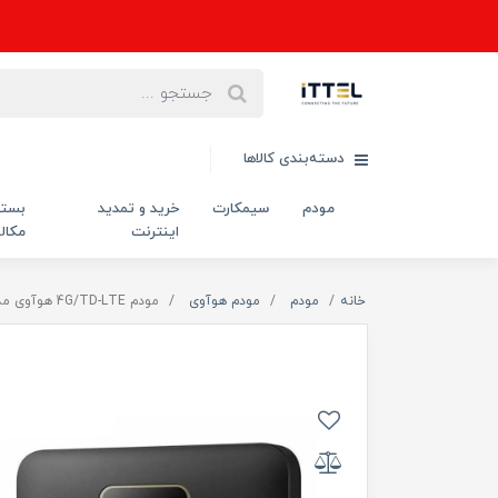
دسته‌بندی کالاها
مودم
سیمکارت
خرید و تمدید
بست
اینترنت
مکال
خانه
مودم
مودم هوآوی
مودم 4G/TD-LTE هوآوی مدل E5785-320a Cat7 LTE