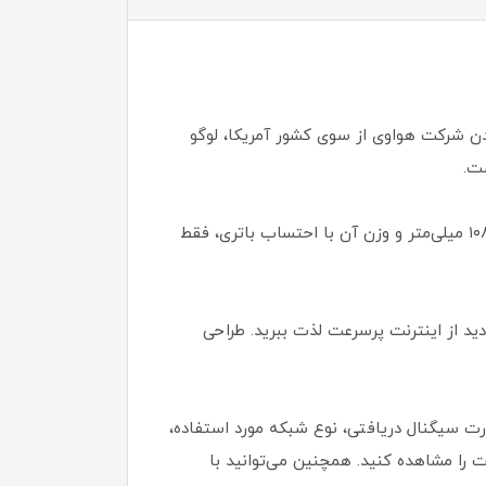
ل تحریم شدن شرکت هواوی از سوی کشور آمریکا، لوگو
ت.
یکی از جذابیت‌های ظاهری مودم سیم کارتی E5785-320 سایز کوچک و وزن کم آن است. ابعاد این محصول ۱۷٫۳*۶۲*۱۰۸ میلی‌متر و وزن آن با احتساب باتری، فقط
ید از اینترنت پرسرعت لذت ببرید. طراحی
 نوع TFT-LCD قرار داده شده تا شما بتوانید قدرت سیگنال دریافتی، نوع شبکه مورد استفاده،
ت را مشاهده کنید. همچنین می‌توانید با