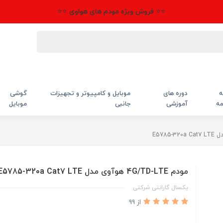
⭐⭐ فروش ویژه مودم های هواوی ⭐⭐
ه
دوره های
موبایل و کامپیوتر و تجهیزات
گوشی
مه
آموزشی
جانبی
موبایل
مودم 4G/TD-LTE هوآوی مدل E5785-320a Cat7 LTE
یکسال گارانتی شرکتی
از 99