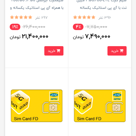
سیم کارت 4.5G/FDD-LTE مبین
سیمکارت ایرانسل FDD/5G /4.5G
نت با آی پی استاتیک یکساله
با همراه آی پی استاتیک یکساله و
(مخصوص مودم)
بسته اینترنت 1000 گیگ یکساله
396 نفر
297 نفر
(مخصوص مودم )
26,400,000
7,750,000
19٪
4٪
21,400,000
7,490,000
تومان
تومان
خرید
خرید