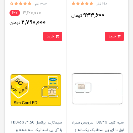
استاتیک (مخصوص مودم )
198 نفر
303 نفر
3,160,000
12٪
933,600
تومان
2,790,000
تومان
خرید
خرید
سیم کارت FDD/4G سرویس همراه
سیمکارت ایرانسل FDD/5G /4.5G
اول با آی پی استاتیک یکساله و
با آی پی استاتیک سه ماهه و