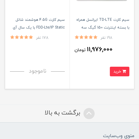
سیم کارت TD-LTE ایرانسل همراه
سیم کارت 4.5G هوشمند شاتل
با بسته اینترنت 150 گیگ سه
FDD-Lte/IP Static با یک سال آی
ماهه و یکسال سرویس آی پی
پی استاتیک
198 نفر
178 نفر
استاتیک
11,976,000
تومان
ناموجود
خرید
برگشت به بالا
منوی وب‌سایت