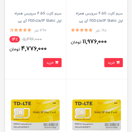
سیم کارت 4.5G سرویس همراه
سیم کارت 4.5G سرویس همراه
اول FDD-Lte/IP Static آی پی
اول FDD-Lte/IP Static آی پی
استاتیک شش ماه با 300 گیگ
استاتیک شش ماهه (مخصوص
198 نفر
497 نفر
اینترنت شش ماهه (مخصوص
مودم )
5,496,000
14٪
11,976,000
تومان
مودم )
4,776,000
تومان
خرید
خرید