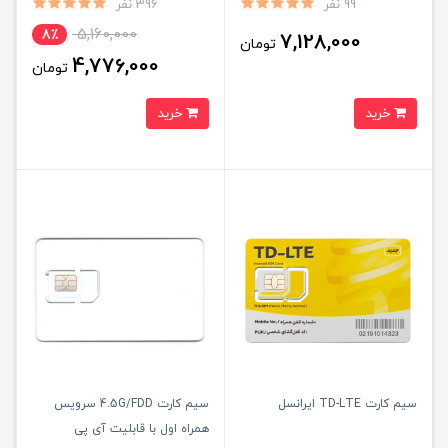
99 نفر
396 نفر
5,160,000
8٪
7,128,000
تومان
4,776,000
تومان
خرید
خرید
سیم کارت TD-LTE ایرانسل
سیم کارت 4.5G/FDD سرویس
همراه اول با قابلیت آی پی