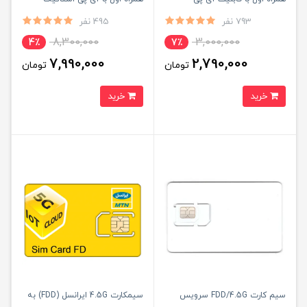
استاتیک (مخصوص مودم )
یکساله (مخصوص مودم )
793 نفر
495 نفر
8,300,000
3,000,000
4٪
7٪
7,990,000
2,790,000
تومان
تومان
خرید
خرید
سیم کارت FDD/4.5G سرویس
سیمکارت 4.5G ایرانسل (FDD) به