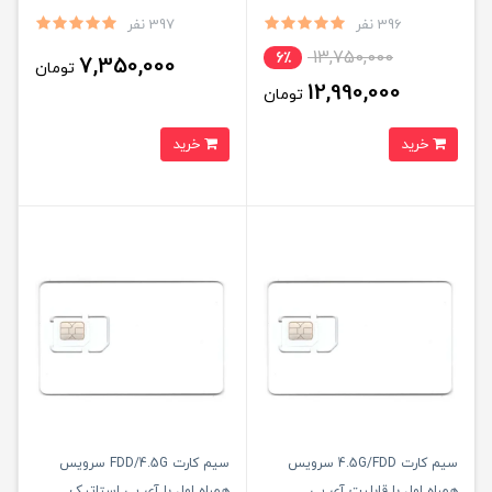
500 گیگ اینترنت یکساله
بسته اینترنت 100 گیگ سه ماهه
396 نفر
397 نفر
(مخصوص مودم )
(مخصوص مودم )
13,750,000
6٪
7,350,000
تومان
12,990,000
تومان
خرید
خرید
سیم کارت 4.5G/FDD سرویس
سیم کارت FDD/4.5G سرویس
همراه اول با قابلیت آی پی
همراه اول با آی پی استاتیک