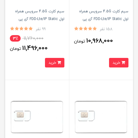
سیم کارت 4.5G سرویس همراه
سیم کارت 4.5G سرویس همراه
اول FDD-Lte/IP Static آی پی
اول FDD-Lte/IP Static آی پی
استاتیک یکساله همراه با100 گیگ
استاتیک یکساله با 180 گیگ
158 نفر
99 نفر
اینترنت یک ماهه (مخصوص مودم
اینترنت شش ماهه (مخصوص
11,760,000
3٪
10,968,000
تومان
)
مودم )
11,496,000
تومان
خرید
خرید