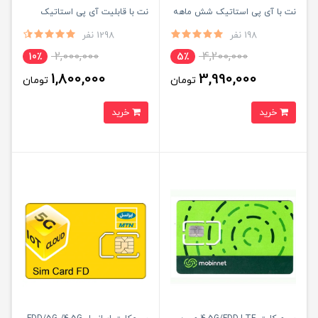
نت با آی پی استاتیک شش ماهه
نت با قابلیت آی پی استاتیک
(مخصوص مودم)
(مخصوص مودم)
198 نفر
1298 نفر
2,000,000
4,200,000
10٪
5٪
1,800,000
3,990,000
تومان
تومان
خرید
خرید