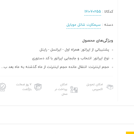
کدکالا :
161070255
دسته :
سیمکارت شاتل موبایل
ویژگی‌های محصول
پشتیبانی از اپراتور: همراه اول - ایرانسل - رایتل
نوع اپراتور: انتخاب و جابجایی اپراتور با کد دستوری
حجم اینترنت: انتقال مانده حجم اینترنت از ماه گذشته به ماه بعد ب...
امکان تحویل
امکان
۷ روز ضمانت
اکسپرس
پرداخت در
بازگشت
محل