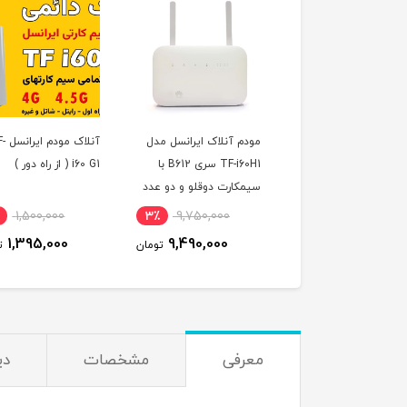
مودم آنلاک ایرانسل مدل
آنلاک مودم ایرانسل TF-
سیم کارت سرویس
TF-i60H1 سری B612 با
i60 G1 ( از راه دور )
اول TD-Lte 
سیمکارت دوقلو و دو عدد
مودم)
آنتن اکسترنال 19 دسی بل
4,400,000
7٪
1,500,000
3٪
9,750,000
و 300 گیگ اینترنت
,980,000
1,395,000
9,490,000
تومان
تومان
یکساله
معرفی
مشخصات
دی