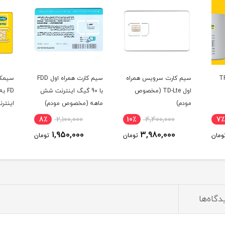
 همراه
سیم کارت همراه اول FDD
سیمکارت مودم ایرانسل
(مخصوص
با 90 گیگ اینترنت شش
FD به همراه بسته
ماهه (مخصوص مودم)
اینترنت 60 گیگ سه ماهه
TE
(مخصوص مودم )
15٪
2,450,000
8٪
2,100,000
10٪
2,090,000
1,950,000
3
تومان
تومان
تومان
دگاه‌ها