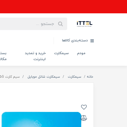
دسته‌بندی کالاها
مودم
سیمکارت
خرید و تمدید
بست
اینترنت
مکال
خانه
سیمکارت
سیمکارت شاتل موبایل
سیم کارت 4.5G هوشمند شاتل FDD-Lte/IP Static با یک سال آی پی استاتیک