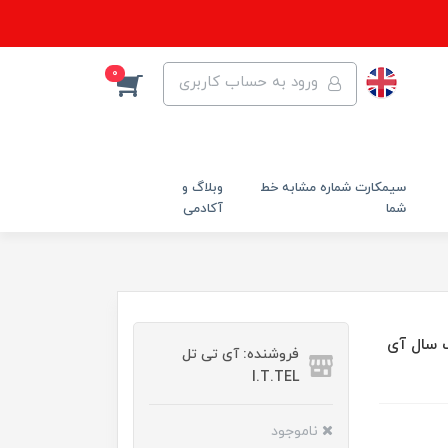
0
ورود به حساب کاربری
سیمکارت شماره مشابه خط
وبلاگ و
شما
آکادمی
شاتل FDD-Lte/IP Static با یک سال آی
فروشنده: آی تی تل
I.T.TEL
ناموجود