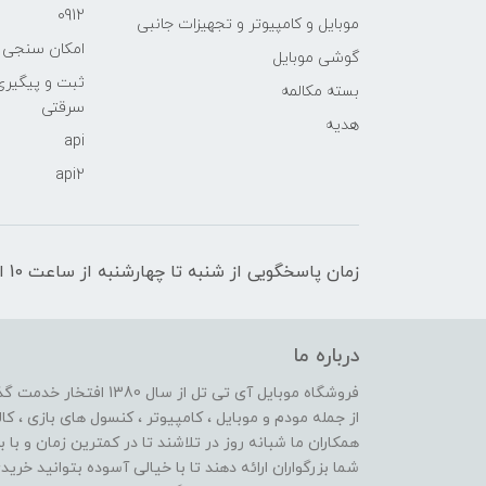
0912
موبایل و کامپیوتر و تجهیزات جانبی
امکان سنجی آنلا
گوشی موبایل
ثبت و پیگیر
بسته مکالمه
سرقتی
هدیه
api
api2
زمان پاسخگویی از شنبه تا چهارشنبه از ساعت 10 الی 17 و پنج شنبه تا ساعت 13
درباره ما
از جمله مودم و موبایل ، کامپیوتر ، کنسول های بازی ، کال
همکاران ما شبانه روز در تلاشند تا در کمترین زمان و با 
شما بزرگواران ارائه دهند تا با خیالی آسوده بتوانید خر