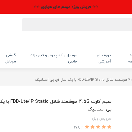
⭐⭐ فروش ویژه مودم های هواوی ⭐⭐
ه
دوره های
موبایل و کامپیوتر و تجهیزات
گوشی
مه
آموزشی
جانبی
موبایل
سیم کارت 4.5G هوشمند 
پی استاتیک
سرویس ویژه
از 178