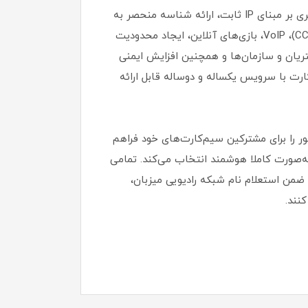
شاتل موبایل راهکار IP استاتیک مبتنی بر شبکه تلفن همراه را با امکاناتی از قبیل پیاده‌سازی سیاست‌های دسترسی‌پذیری بر مبنای IP ثابت، ارائه شناسه منحصر به
فرد و معتبر به سازمان‌ها، کسب وکارها و افراد، تسهیل در ارائه خدماتی نظیر انتقال تصاویر دوربین‌های مدار بسته (CCTV)، VoIP، بازی‌های آنلاین، ایجاد محدودیت
طلاعات، توسط IP بر اساس سیاست امنیتی مشتریان و سازمان‌ها و همچنین افزایش ایمنی
رت با سرویس یکساله و دوساله قابل ارائه
ور را برای مشترکین سیم‌کارت‏‌های خود فراهم
ه‏‌صورت کاملا هوشمند انتخاب می‌کند. تمامی
وبایل خود می‌توانند ضمن استعلام نام شبکه رادیویی میزبان،
نند.