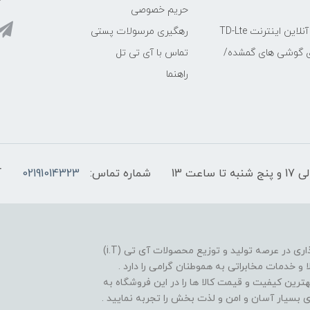
حریم خصوصی
ین اینترنت TD-Lte
رهگیری مرسولات پستی
ی گوشی های گمشده/
تماس با آی تی تل
راهنما
شماره تماس:
02191014323
آ
فروشگاه موبایل آی تی تل از سال 1380 افتخار خدمت گذاری در عرصه تولید و توزیع محصولات آی تی (i.T)
ا و خدمات مخابراتی به هموطنان گرامی را دارد .
بهترین کیفیت و قیمت کالا ها را در این فروشگاه به
یدی بسیار آسان و امن و لذت بخش را تجربه نمایید .