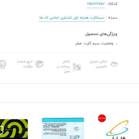
کدکالا :
175167752
دسته :
سیمکارت همراه اول اعتباری تمامی کد ها
ویژگی‌های محصول
وضعیت سیم کارت: صفر
امکان تحویل
امکان
۷ روز ضمانت
اکسپرس
پرداخت در
بازگشت
محل