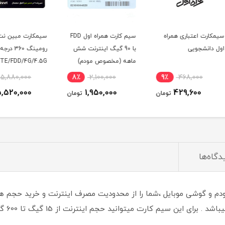
ه
سیم کارت همراه اول FDD
سیمکارت مبین نت
با 90 گیگ اینترنت شش
رومینگ 360 درجه
ماهه (مخصوص مودم)
TDLTE/FDD/4G/4.5G با
یکسال
آی پی استاتیک 6 ماهه
7٪
5,880,000
8٪
2,100,000
9٪
5,520,000
1,950,000
ومان
تومان
تومان
دگاه‌ها
ی مخصوص مودم و گوشی موبایل ،شما را از محدودیت مصرف اینترنت و خرید ح
بالا تر