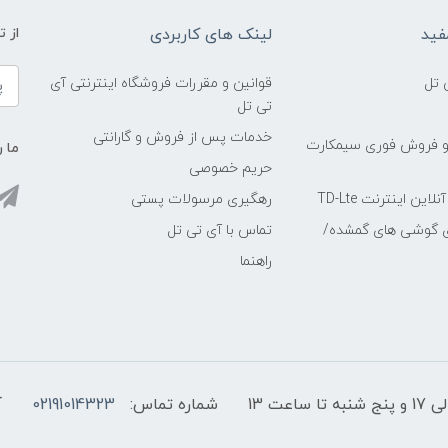
فید
لینک های کاربردی
از 
 تل
قوانین و مقررات فروشگاه اینترنتی آی
تی تل
خدمات پس از فروش و گارانتی
و فروش فوری سیمکارت
ما ر
حریم خصوصی
ین اینترنت TD-Lte
رهگیری مرسولات پستی
ی گوشی های گمشده/
تماس با آی تی تل
راهنما
شماره تماس:
02191014323
آ