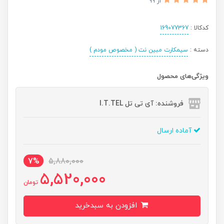
از 99
کدکالا :
169077367
دسته :
سیمکارت مبین نت ( مخصوص مودم )
ویژگی‌های محصول
فروشنده: آی تی تل I.T.TEL
آماده ارسال
7%
5,880,000
5,520,000
تومان
افزودن به سبدخرید