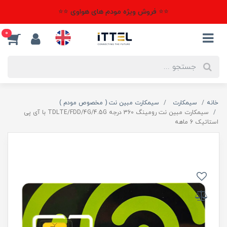
⭐⭐ فروش ویژه مودم های هواوی ⭐⭐
0
خانه
سیمکارت
سیمکارت مبین نت ( مخصوص مودم )
سیمکارت مبین نت رومینگ 360 درجه TDLTE/FDD/4G/4.5G با آی پی
استاتیک 6 ماهه