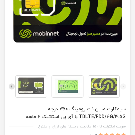
سیمکارت مبین نت رومینگ 360 درجه
TDLTE/FDD/4G/4.5G با آی پی استاتیک 6 ماهه
سرعت اینترنت تا 150 مگابیت / بسته های ارزان و متنوع