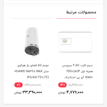
محصولات مرتبط
سیم کارت همراه اول FDD با
سیم کارت 4.5G سرویس
مودم 5G فضای باز هوآوی
ه
همراه اول FDD-Lte/IP
مدل HUAWEI N5368 MAX
90
Static آی پی استاتیک
(4G/5G/TD-LTE)
(مخ
شش ماهه (مخصوص مودم
2٪
34,000,000
14٪
5,496,000
9
)
33,390,000
4,776,000
مان
تومان
تومان