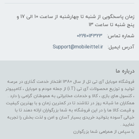
زمان پاسخگویی از شنبه تا چهارشنبه از ساعت 10 الی 17 و
پنج شنبه تا ساعت 13
شماره تماس:
02191014323
آدرس ایمیل:
Support@mobileittel.ir
درباره ما
فروشگاه موبایل آی تی تل از سال 1380 افتخار خدمت گذاری در عرصه
تولید و توزیع محصولات آی تی (i.T) از جمله مودم و موبایل ، کامپیوتر
، کنسول های بازی ، کالا و خدمات مخابراتی به هموطنان گرامی را دارد .
همکاران ما شبانه روز در تلاشند تا در کمترین زمان و با بهترین کیفیت
و قیمت کالا ها را در این فروشگاه به شما بزرگواران ارائه دهند تا با
خیالی آسوده بتوانید خریدی بسیار آسان و امن و لذت بخش را تجربه
نمایید .
با سپاس از همراهی شما بزرگوارن