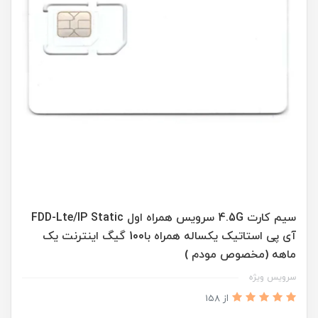
سیم کارت 4.5G سرویس همراه اول FDD-Lte/IP Static
آی پی استاتیک یکساله همراه با100 گیگ اینترنت یک
ماهه (مخصوص مودم )
سرویس ویژه
از 158