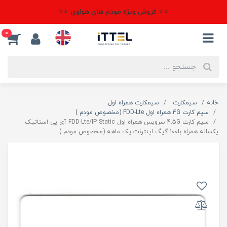
⭐⭐ فروش ویژه مودم های هواوی ⭐⭐
0
خانه
سیمکارت
سیمکارت همراه اول
سیم کارت 4G همراه اول FDD-Lte (مخصوص مودم )
سیم کارت 4.5G سرویس همراه اول FDD-Lte/IP Static آی پی استاتیک
یکساله همراه با100 گیگ اینترنت یک ماهه (مخصوص مودم )