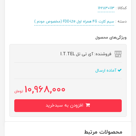
کدکالا :
162830113
دسته :
سیم کارت 4G همراه اول FDD-Lte (مخصوص مودم )
ویژگی‌های محصول
فروشنده: آی تی تل I.T.TEL
آماده ارسال
10,968,000
تومان
افزودن به سبدخرید
محصولات مرتبط