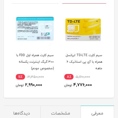
سیم کارت TD-LTE ایرانسل
سیم کارت همراه اول FDD با
سیم کارت TE
همراه با آی پی استاتیک 6
300 گیگ اینترنت یکساله
نت با آی پی استاتیک
(مخصوص مودم)
یکساله (مخصوص مودم
7,500,000
11٪
3,350,000
8٪
5,160,000
7,290,000
2,990,000
4,776,000
تومان
تومان
ت
معرفی
مشخصات
دیدگاه‌ها