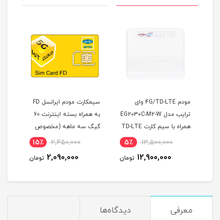
سیم کارت همراه اول FDD با
مودم 4G/TD-LTE وای
سیمکارت مودم ایرانسل FD
ترایب مدل EG2030C-M2-W
به همراه بسته اینترنت 60
همراه با سیم کارت TD-LTE
گیگ سه ماهه (مخصوص
ماهه
و 300 گیگ اینترنت یکساله
مودم )
15٪
2,450,000
5٪
13,500,000
6
2,090,000
12,900,000
مان
تومان
تومان
معرفی
دیدگاه‌ها