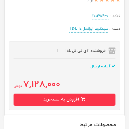
از 99
کدکالا :
170490430
دسته :
سیمکارت ایرانسل TD-LTE
فروشنده: آی تی تل I.T.TEL
آماده ارسال
7,128,000
تومان
افزودن به سبدخرید
محصولات مرتبط