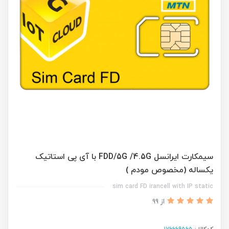
سیمکارت ایرانسل FDD/5G /4.5G با آی پی استاتیک
یکساله (مخصوص مودم )
sim card FD irancell with IP static
از 99