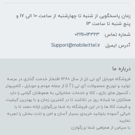
زمان پاسخگویی از شنبه تا چهارشنبه از ساعت 10 الی 17 و
پنج شنبه تا ساعت 13
شماره تماس:
02191014323
آدرس ایمیل:
Support@mobileittel.ir
درباره ما
فروشگاه موبایل آی تی تل از سال 1380 افتخار خدمت گذاری در عرصه
تولید و توزیع محصولات آی تی (i.T) از جمله مودم و موبایل ، کامپیوتر
، کنسول های بازی ، کالا و خدمات مخابراتی به هموطنان گرامی را دارد .
همکاران ما شبانه روز در تلاشند تا در کمترین زمان و با بهترین کیفیت
و قیمت کالا ها را در این فروشگاه به شما بزرگواران ارائه دهند تا با
خیالی آسوده بتوانید خریدی بسیار آسان و امن و لذت بخش را تجربه
نمایید .
با سپاس از همراهی شما بزرگوارن