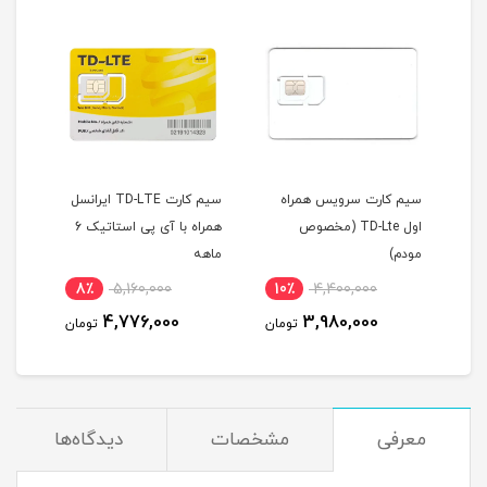
سیم کارت سرویس همراه
سیم کارت TD-LTE ایرانسل
اول TD-Lte (مخصوص
همراه با آی پی استاتیک 6
مودم)
ماهه
یکسا
0
8٪
5,160,000
10٪
4,400,000
10
(مخ
4,776,000
3,980,000
مان
تومان
تومان
معرفی
مشخصات
دیدگاه‌ها