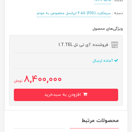
کدکالا :
176669565
دسته :
سیمکارت 4.5G (FDD) ایرانسل مخصوص به مودم
ویژگی‌های محصول
فروشنده: آی تی تل I.T.TEL
آماده ارسال
8,400,000
تومان
افزودن به سبدخرید
محصولات مرتبط