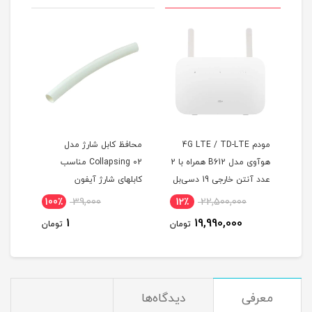
4G LTE / TD-LT
محافظ کابل شارژ مدل
مودم آنلاک ایرانسل مدل
هوآوی مدل B612 همراه با 2
Collapsing 02 مناسب
TF-i60H1 هوآوی با
1 دسی‌بل
کابلهای شارژ آیفون
سیمکارت دوقلو و 200
اینترنت شش ماهه
4٪
15,000,000
100٪
39,000
12٪
22,500
14,500,000
1
19,990,
تومان
تومان
توما
معرفی
دیدگاه‌ها