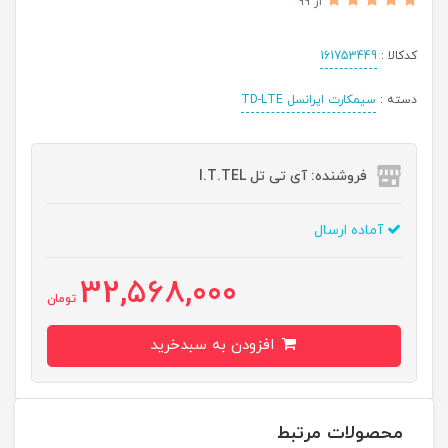
از 99
کدکالا :
161753449
دسته :
سیمکارت ایرانسل TD-LTE
فروشنده: آی تی تل I.T.TEL
آماده ارسال
32,568,000
تومان
افزودن به سبدخرید
محصولات مرتبط