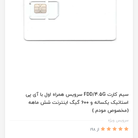
سیم کارت FDD/4.5G سرویس همراه اول با آی پی
استاتیک یکساله و 600 گیگ اینترنت شش ماهه
(مخصوص مودم )
سرویس ویژه
از 198