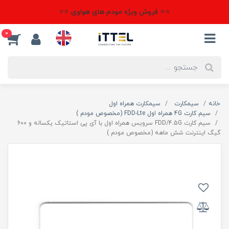
⭐⭐ فروش ویژه مودم های هواوی ⭐⭐
0
خانه
سیمکارت
سیمکارت همراه اول
سیم کارت 4G همراه اول FDD-Lte (مخصوص مودم )
سیم کارت FDD/4.5G سرویس همراه اول با آی پی استاتیک یکساله و 600
گیگ اینترنت شش ماهه (مخصوص مودم )