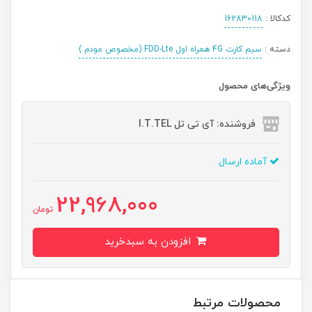
کدکالا :
162830118
دسته :
سیم کارت 4G همراه اول FDD-Lte (مخصوص مودم )
ویژگی‌های محصول
فروشنده: آی تی تل I.T.TEL
آماده ارسال
22,968,000
تومان
افزودن به سبدخرید
محصولات مرتبط