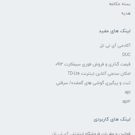
بسته مکالمه
هدیه
لینک های مفید
آکادمی آی تی تل
DUC
قیمت گذاری و فروش فوری سیمکارت 0912
امکان سنجی آنلاین اینترنت TD-Lte
ثبت و پیگیری گوشی های گمشده/ سرقتی
api
api2
لینک های کاربردی
قوانین و مقررات فروشگاه اینترنتی آی تی تل