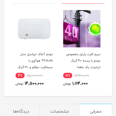
سیم کارت رایتل مخصوص
مودم آنلاک ایرانسل مدل
سیم ک
مودم با بسته 40 گیگ
TF-i60H1 هوآوی با
اینترنت یک ماهه
سیمکارت دوقلو و 30 گیگ
اینتر
اینترنت یک ماهه
4٪
15,000,000
12٪
1,320,000
14,500,000
1,164,000
ن
تومان
تومان
معرفی
مشخصات
دیدگاه‌ها