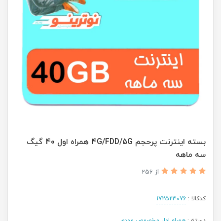
بسته اینترنت پرحجم 4G/FDD/5G همراه اول 40 گیگ
سه ماهه
از 256
کدکالا :
172523076
دسته :
همراه اول مخصوص مودم