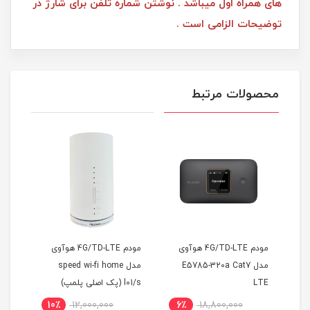
های همراه اول میباشد . نوشتن شماره تلفن برای شارژ در
توضیحات الزامی است .
محصولات مرتبط
مودم 4G/TD-LTE هوآوی
مودم 4G/TD-LTE هوآوی
ته
مدل E5785-320a Cat7
مدل speed wi-fi home
سروی
هه
LTE
l01/s (پک اصلی پلمپ)
گیگ 
10٪
12,000,000
6٪
18,800,000
7